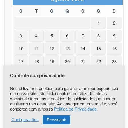
S
T
Q
Q
S
S
D
1
2
3
4
5
6
7
8
9
10
11
12
13
14
15
16
17
18
19
20
21
22
23
24
25
26
27
28
29
30
Controle sua privacidade
31
Nós utilizamos cookies para garantir a melhor experiência
em nosso site. Isto inclui cookies de sites de mídias
« nov
sociais de terceiros e cookies de publicidade que podem
analisar o uso deste site. Ao navegar em nosso site, você
concorda com a nossa
Política de Privacidade
.
Prosseguir
Configurações