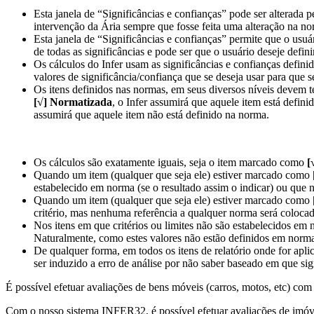
Esta janela de “Significâncias e confianças” pode ser alterada p
intervenção da Ária sempre que fosse feita uma alteração na no
Esta janela de “Significâncias e confianças” permite que o usuá
de todas as significâncias e pode ser que o usuário deseje defini
Os cálculos do Infer usam as significâncias e confianças definida
valores de significância/confiança que se deseja usar para que se
Os itens definidos nas normas, em seus diversos níveis devem t
[√] Normatizada
, o Infer assumirá que aquele item está defin
assumirá que aquele item não está definido na norma.
Os cálculos são exatamente iguais, seja o item marcado como
[
Quando um item (qualquer que seja ele) estiver marcado como
estabelecido em norma (se o resultado assim o indicar) ou que n
Quando um item (qualquer que seja ele) estiver marcado como
critério, mas nenhuma referência a qualquer norma será colocad
Nos itens em que critérios ou limites não são estabelecidos em
Naturalmente, como estes valores não estão definidos em norma,
De qualquer forma, em todos os itens de relatório onde for apli
ser induzido a erro de análise por não saber baseado em que sig
É possível efetuar avaliações de bens móveis (carros, motos, etc) c
Com o nosso sistema INFER32, é possível efetuar avaliações de imóvei