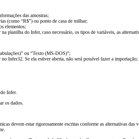
nformações das amostras;
rias (como “R$”) ou ponto de casa de milhar;
os elementos;
a planilha do Infer, caso necessário, os tipos de variáveis, as alternativ
r tabulações)” ou “Texto (MS-DOS)”;
 no Infer32. Se ela estiver aberta, não será possível fazer a importação;
do Infer.
ar os dados.
micas devem estar rigorosamente escritas conforme as alternativas das v
te.