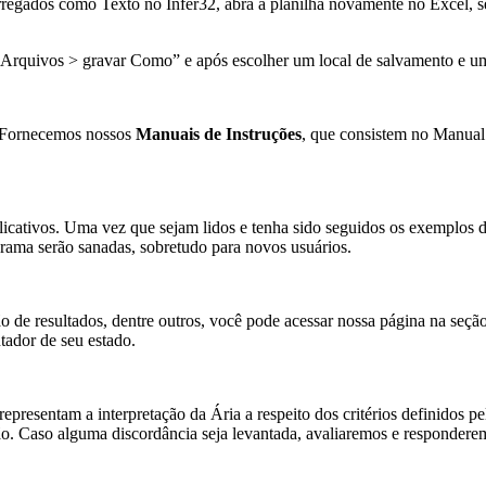
regados como Texto no Infer32, abra a planilha novamente no Excel, se
“Arquivos > gravar Como” e após escolher um local de salvamento e u
. Fornecemos nossos
Manuais de Instruções
, que consistem no Manual
explicativos. Uma vez que sejam lidos e tenha sido seguidos os exempl
rama serão sanadas, sobretudo para novos usuários.
ação de resultados, dentre outros, você pode acessar nossa página na se
ador de seu estado.
representam a interpretação da Ária a respeito dos critérios definid
ação. Caso alguma discordância seja levantada, avaliaremos e responder