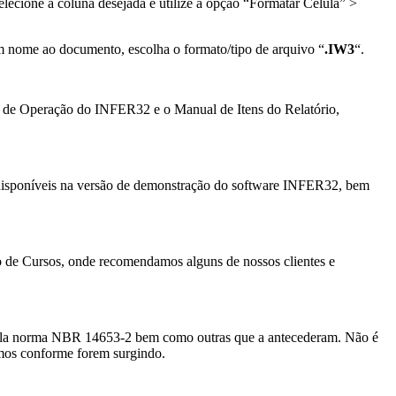
lecione a coluna desejada e utilize a opção “Formatar Célula” >
m nome ao documento, escolha o formato/tipo de arquivo “
.IW3
“.
 de Operação do INFER32 e o Manual de Itens do Relatório,
os disponíveis na versão de demonstração do software INFER32, bem
ção de Cursos, onde recomendamos alguns de nossos clientes e
os pela norma NBR 14653-2 bem como outras que a antecederam. Não é
emos conforme forem surgindo.