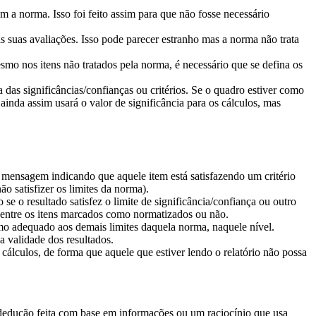
om a norma. Isso foi feito assim para que não fosse necessário
as suas avaliações. Isso pode parecer estranho mas a norma não trata
mesmo nos itens não tratados pela norma, é necessário que se defina os
das significâncias/confianças ou critérios. Se o quadro estiver como
r ainda assim usará o valor de significância para os cálculos, mas
 a mensagem indicando que aquele item está satisfazendo um critério
o satisfizer os limites da norma).
o se o resultado satisfez o limite de significância/confiança ou outro
a entre os itens marcados como normatizados ou não.
omo adequado aos demais limites daquela norma, naquele nível.
a validade dos resultados.
 cálculos, de forma que aquele que estiver lendo o relatório não possa
a dedução feita com base em informações ou um raciocínio que usa