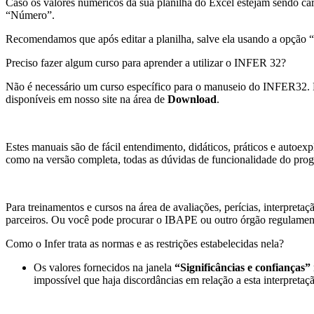
Caso os valores numéricos da sua planilha do Excel estejam sendo car
“Número”.
Recomendamos que após editar a planilha, salve ela usando a opção 
Preciso fazer algum curso para aprender a utilizar o INFER 32?
Não é necessário um curso específico para o manuseio do INFER32
disponíveis em nosso site na área de
Download
.
Estes manuais são de fácil entendimento, didáticos, práticos e auto
como na versão completa, todas as dúvidas de funcionalidade do prog
Para treinamentos e cursos na área de avaliações, perícias, interpret
parceiros. Ou você pode procurar o IBAPE ou outro órgão regulament
Como o Infer trata as normas e as restrições estabelecidas nela?
Os valores fornecidos na janela
“Significâncias e confianças”
impossível que haja discordâncias em relação a esta interpret