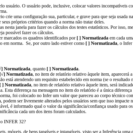
elo usuário. O usuário pode, inclusive, colocar valores incompatíveis c
rma.
rio crie uma configuração sua, particular, e grave para que seja usada n
r seus próprios critérios quando a norma não tratar deles.
s nesta janela para fazer os cálculos dos testes estatísticos. Por isso, 
ja possível fazer os cálculos.
er marcados os quadros identificados por
[ ] Normatizada
em cada uma 
ido em norma. Se, por outro lado estiver como
[ ] Normatizada
, o Infe
√] Normatizada
, quanto
[ ] Normatizada
.
[√] Normatizada
, no item de relatório relativo àquele item, aparecerá
ão está atendendo um requisito estabelecido em norma (se o resultado nã
[ ] Normatizada
, no item de relatório relativo àquele item, será indicad
a. Esta diferença na mensagem no item do relatório é a única diferenç
 norma, foi colocado no Infer um valor que pareceu ao corpo técnico c
 podem ser livremente alterados pelos usuários sem que isso impacte n
cável, é informado qual o valor da significância/confiança usado para os
nificância cada um dos itens foram calculados.
om o INFER 32?
s, móveis, de bens tangíveis e intangíveis, visto ser a Inferência um