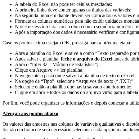
A tabela do Excel não pode ter células mescladas;
A primeira linha deve conter apenas os títulos das variáveis;
Na segunda linha em diante devem ser colocados os valores e i
Formate as colunas numéricas para não exibir unidades monetá
Não é necessário criar uma coluna com a sequência numérica d
Após a importação dos dados é necessário verificar e configurar n
Caso os pontos acima estejam OK, prossiga para a próxima etapa:
Abra a planilha do Excel e salve-a como “Texto (separado po
Após salvar a planilha,
feche o arquivo do Excel
antes de abrir
Abra o “Infer 32 – Módulo de Estatística”;
Clique em Arquivo >> ler planilha;
Navegue até a pasta onde salvou a planilha de texto do Excel;
Na opção de “Tipo”, selecione “Arquivos de texto (*.TXT)”;
Selecione então a planilha que havia salvado anteriormente;
Clique em abrir e todos os dados do arquivo virão para a tabela 
Por fim, você pode organizar as informações e depois começar a utiliz
Atenção aos pontos abaixo
:
Os valores das amostras nas colunas de variáveis qualitativas e dicotô
ficarão em branco e será necessário selecionar cada opção manualmen