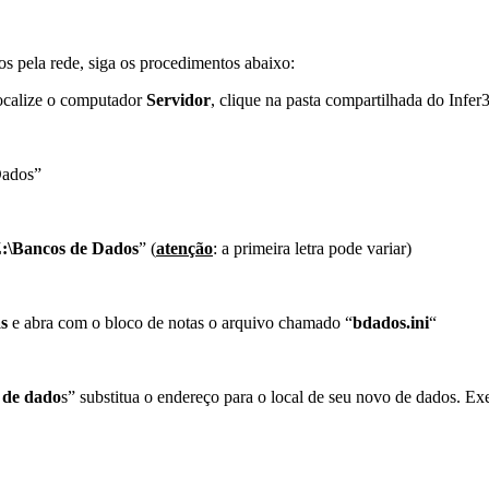
s pela rede, siga os procedimentos abaixo:
ocalize o computador
Servidor
, clique na pasta compartilhada do Infer
Dados”
:\Bancos de Dados
” (
atenção
: a primeira letra pode variar)
s
e abra com o bloco de notas o arquivo chamado “
bdados.ini
“
 de dado
s” substitua o endereço para o local de seu novo de dados. Ex