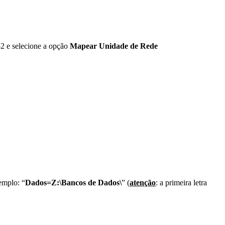
32 e selecione a opção
Mapear Unidade de Rede
emplo: “
Dados=Z:\Bancos de Dados\
” (
atenção
: a primeira letra