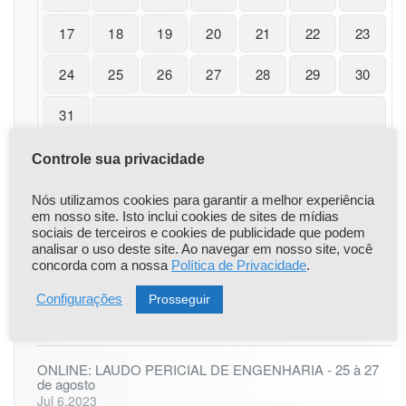
17
18
19
20
21
22
23
24
25
26
27
28
29
30
31
« nov
Controle sua privacidade
Nós utilizamos cookies para garantir a melhor experiência
em nosso site. Isto inclui cookies de sites de mídias
sociais de terceiros e cookies de publicidade que podem
|
|
Popular
Recent
Comentário
analisar o uso deste site. Ao navegar em nosso site, você
concorda com a nossa
Política de Privacidade
.
Comunicado Importante
Prosseguir
Configurações
Apr 22,2021
ONLINE: LAUDO PERICIAL DE ENGENHARIA - 25 à 27
de agosto
Jul 6,2023