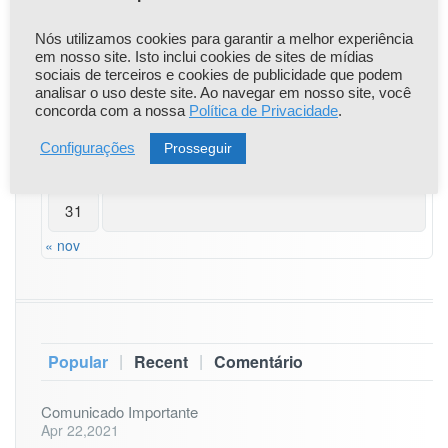
3
4
5
6
7
8
9
Nós utilizamos cookies para garantir a melhor experiência
em nosso site. Isto inclui cookies de sites de mídias
10
11
12
13
14
15
16
sociais de terceiros e cookies de publicidade que podem
analisar o uso deste site. Ao navegar em nosso site, você
concorda com a nossa
Política de Privacidade
.
17
18
19
20
21
22
23
Prosseguir
Configurações
24
25
26
27
28
29
30
31
« nov
|
|
Popular
Recent
Comentário
Comunicado Importante
Apr 22,2021