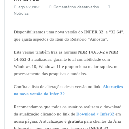
e
ago 22,2025
Comentários desativados
m
Notícias
A
T
E
Disponibilizamos uma nova versão do
INFER 32
, a “32.64”,
N
que ajusta aspectos do Item do Relatório “Amostra”.
Ç
Ã
O:
Esta versão também traz as normas
NBR 14.653-2
e
NBR
N
14.653-3
atualizadas, garante total contabilidade com
o
Windows 10, Windows 11 e proporciona maior rapidez no
v
processamento das pesquisas e modelos.
a
a
t
Confira a lista de alterações desta versão no link:
Alterações
u
na nova versão do Infer 32
a
l
Recomendamos que todos os usuários realizem o download
i
da atualização clicando no link de
Download > Infer32
em
z
a
nossa página. A atualização é
gratuita
para clientes da Ária
ç
Informática que possuem uma licença do
INFER 32
.