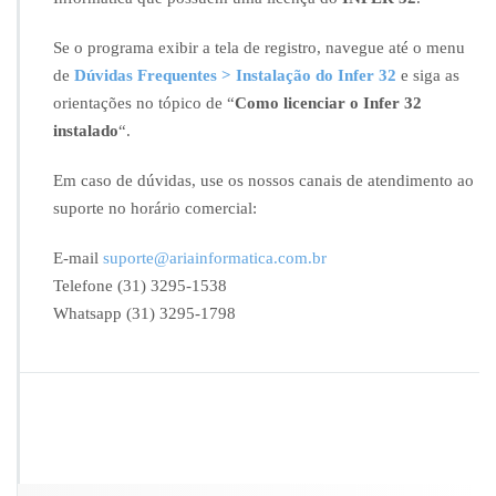
ã
o
Se o programa exibir a tela de registro, navegue até o menu
d
de
Dúvidas Frequentes > Instalação do Infer 32
e siga as
a
v
orientações no tópico de “
Como licenciar o Infer 32
e
instalado
“.
r
s
Em caso de dúvidas, use os nossos canais de atendimento ao
ã
suporte no horário comercial:
o
d
o
E-mail
suporte@ariainformatica.com.br
I
Telefone (31) 3295-1538
N
Whatsapp (31) 3295-1798
F
E
R
3
2