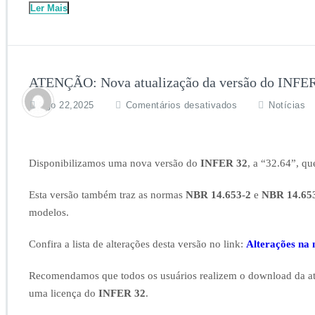
Ler Mais
ATENÇÃO: Nova atualização da versão do INFE
em
ago 22,2025
Comentários desativados
Notícias
ATENÇÃO:
Nova
atualização
da
Disponibilizamos uma nova versão do
INFER 32
, a “32.64”, qu
versão
do
Esta versão também traz as normas
NBR 14.653-2
e
NBR 14.65
INFER
modelos.
32
Confira a lista de alterações desta versão no link:
Alterações na 
Recomendamos que todos os usuários realizem o download da at
uma licença do
INFER 32
.