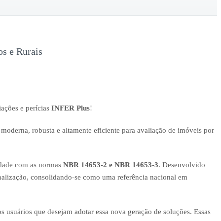
os e Rurais
iações e perícias
INFER Plus
!
derna, robusta e altamente eficiente para avaliação de imóveis por
midade com as normas
NBR 14653-2 e NBR 14653-3
. Desenvolvido
sonalização, consolidando-se como uma referência nacional em
os usuários que desejam adotar essa nova geração de soluções. Essas