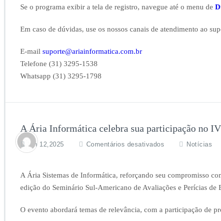
Se o programa exibir a tela de registro, navegue até o menu de
D
Em caso de dúvidas, use os nossos canais de atendimento ao supo
E-mail
suporte@ariainformatica.com.br
Telefone (31) 3295-1538
Whatsapp (31) 3295-1798
A Ária Informática celebra sua participação no I
em
jun 12,2025
Comentários desativados
Notícias
A
Ária
Informática
A Ária Sistemas de Informática, reforçando seu compromisso com
celebra
edição do Seminário Sul-Americano de Avaliações e Perícias de 
sua
participação
O evento abordará temas de relevância, com a participação de prof
no