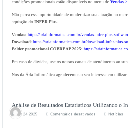
condições promocionais estão disponíveis no menu de
Vendas >
Ímóveis
Urbanos
e
Não perca essa oportunidade de modernizar sua atuação no merca
Rurais
aquisção do
INFER Plus
.
Vendas:
https://ariainformatica.com.br/vendas-infer-plus-softwar
Download
:
https://ariainformatica.com.br/download-infer-plus-s
Folder promocional COBREAP 2025:
https://ariainformatica
Em caso de dúvidas, use os nossos canais de atendimento ao sup
Nós da Ária Informática agradecemos o seu interesse em utilizar 
Análise de Resultados Estatísticos Utilizando o
em
out 24,2025
Comentários desativados
Notícias
Análise
de