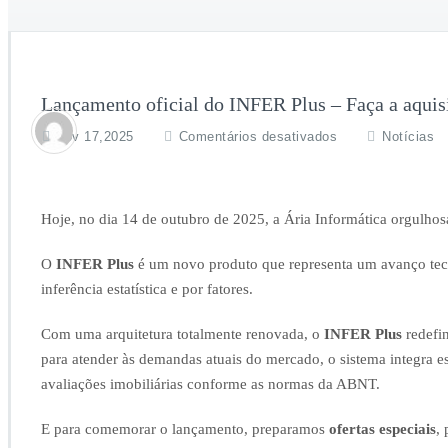
Lançamento oficial do INFER Plus – Faça a aquis
em
nov 17,2025
Comentários desativados
Notícias
Lançamento
oficial
do
INFER
Hoje, no dia 14 de outubro de 2025, a Ária Informática orgulhos
Plus
–
O
INFER Plus
é um novo produto que representa um avanço tec
Faça
inferência estatística e por fatores.
a
aquisição
Com uma arquitetura totalmente renovada, o
INFER Plus
redefi
do
novo
para atender às demandas atuais do mercado, o sistema integra e
software
avaliações imobiliárias conforme as normas da ABNT.
de
Avaliações
E para comemorar o lançamento, preparamos
ofertas especiais
,
de