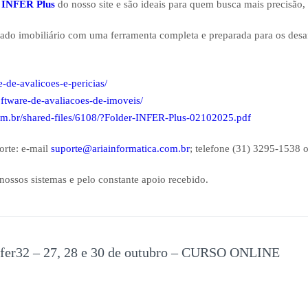
 INFER Plus
do nosso site e são ideais para quem busca mais precisão,
do imobiliário com uma ferramenta completa e preparada para os desafi
e-de-avalicoes-e-pericias/
oftware-de-avaliacoes-de-imoveis/
.com.br/shared-files/6108/?Folder-INFER-Plus-02102025.pdf
orte: e-mail
suporte@ariainformatica.com.br
; telefone (31) 3295-1538 
nossos sistemas e pelo constante apoio recebido.
 Infer32 – 27, 28 e 30 de outubro – CURSO ONLINE