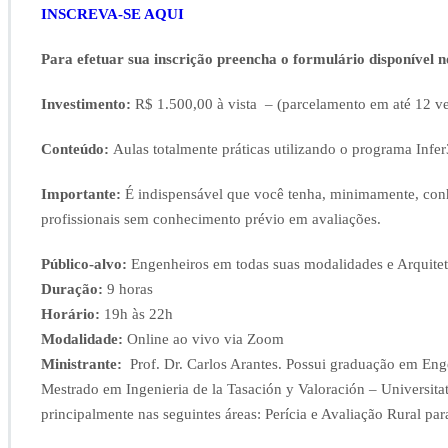
Resultados
INSCREVA-SE AQUI
Estatísticos
Utilizando
Para efetuar sua inscrição preencha o formulário disponível n
o
Infer32
Investimento:
R$ 1.500,00 à vista – (parcelamento em até 12 ve
–
27,
Conteúdo:
Aulas totalmente práticas utilizando o programa Infer
28
e
30
Importante:
É indispensável que você tenha, minimamente, conhec
de
profissionais sem conhecimento prévio em avaliações.
outubro
–
Público-alvo:
Engenheiros em todas suas modalidades e Arquite
CURSO
Duração:
9 horas
ONLINE
Horário:
19h às 22h
Modalidade:
Online ao vivo via Zoom
Ministrante:
Prof. Dr. Carlos Arantes. Possui graduação em En
Mestrado em Ingenieria de la Tasación y Valoración – Universita
principalmente nas seguintes áreas: Perícia e Avaliação Rural p