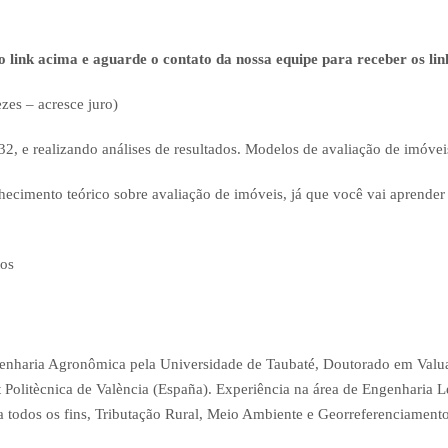
o link acima e aguarde o contato da nossa equipe para receber os li
zes – acresce juro)
32, e realizando análises de resultados. Modelos de avaliação de imóveis
imento teórico sobre avaliação de imóveis, já que você vai aprender a 
tos
genharia Agronômica pela Universidade de Taubaté, Doutorado em Valu
t Politècnica de València (España). Experiência na área de Engenharia L
ara todos os fins, Tributação Rural, Meio Ambiente e Georreferenciament