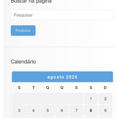
Buscar na página
Calendário
agosto 2026
S
T
Q
Q
S
S
D
1
2
3
4
5
6
7
8
9