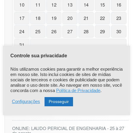
10
11
12
13
14
15
16
17
18
19
20
21
22
23
24
25
26
27
28
29
30
31
« nov
Controle sua privacidade
Nós utilizamos cookies para garantir a melhor experiência
em nosso site. Isto inclui cookies de sites de mídias
sociais de terceiros e cookies de publicidade que podem
analisar o uso deste site. Ao navegar em nosso site, você
|
|
Popular
Recent
Comentário
concorda com a nossa
Política de Privacidade
.
Prosseguir
Configurações
Comunicado Importante
Apr 22,2021
ONLINE: LAUDO PERICIAL DE ENGENHARIA - 25 à 27
de agosto