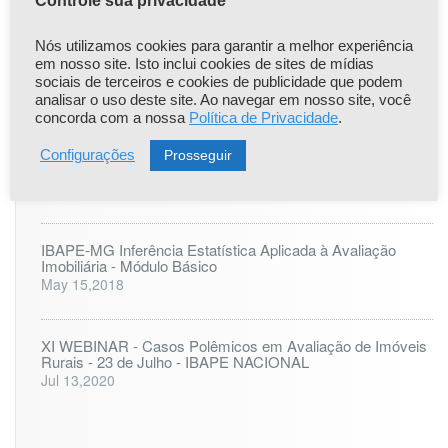
Controle sua privacidade
Nós utilizamos cookies para garantir a melhor experiência
ONLINE: LAUDO PERICIAL DE ENGENHARIA - 25 à 27
em nosso site. Isto inclui cookies de sites de mídias
de agosto
sociais de terceiros e cookies de publicidade que podem
Jul 6,2023
analisar o uso deste site. Ao navegar em nosso site, você
concorda com a nossa
Política de Privacidade
.
IBAPE-MG - Inferência Estatística Aplicada à Avaliação
Prosseguir
Configurações
Imobiliária - Módulo Avançado
May 15,2018
IBAPE-MG Inferência Estatística Aplicada à Avaliação
Imobiliária - Módulo Básico
May 15,2018
XI WEBINAR - Casos Polêmicos em Avaliação de Imóveis
Rurais - 23 de Julho - IBAPE NACIONAL
Jul 13,2020