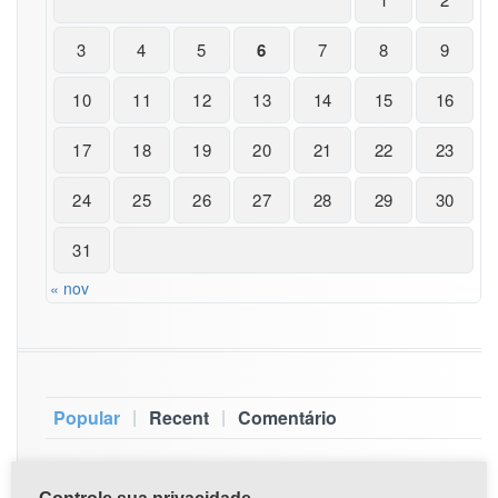
3
4
5
6
7
8
9
10
11
12
13
14
15
16
17
18
19
20
21
22
23
24
25
26
27
28
29
30
31
« nov
|
|
Popular
Recent
Comentário
Comunicado Importante
Apr 22,2021