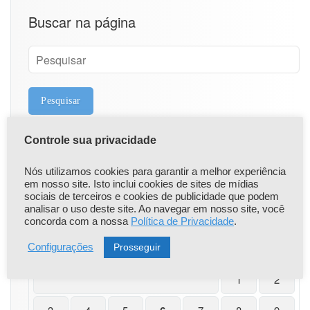
Buscar na página
Controle sua privacidade
Nós utilizamos cookies para garantir a melhor experiência
Calendário
em nosso site. Isto inclui cookies de sites de mídias
sociais de terceiros e cookies de publicidade que podem
analisar o uso deste site. Ao navegar em nosso site, você
agosto 2026
concorda com a nossa
Política de Privacidade
.
Prosseguir
Configurações
S
T
Q
Q
S
S
D
1
2