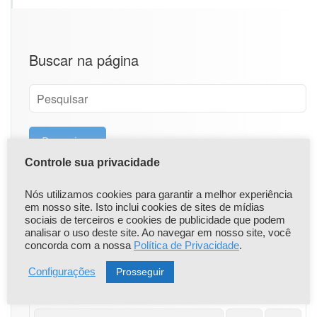
e
A
v
a
Buscar na página
l
i
a
ç
õ
e
s
Controle sua privacidade
e
D
i
Nós utilizamos cookies para garantir a melhor experiência
em nosso site. Isto inclui cookies de sites de mídias
a
Calendário
sociais de terceiros e cookies de publicidade que podem
g
analisar o uso deste site. Ao navegar em nosso site, você
n
concorda com a nossa
Política de Privacidade
.
ó
agosto 2026
s
Prosseguir
Configurações
t
S
T
Q
Q
S
S
D
i
c