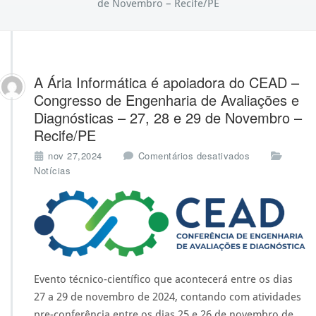
de Novembro – Recife/PE
A Ária Informática é apoiadora do CEAD –
Congresso de Engenharia de Avaliações e
Diagnósticas – 27, 28 e 29 de Novembro –
Recife/PE
e
nov 27,2024
Comentários desativados
m
Notícias
A
Á
r
i
a
I
n
Evento técnico-científico que acontecerá entre os dias
f
o
27 a 29 de novembro de 2024, contando com atividades
r
pre-conferência entre os dias 25 e 26 de novembro de