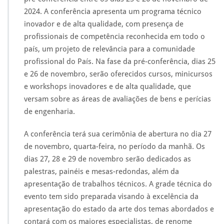
m
2024. A conferência apresenta um programa técnico
á
inovador e de alta qualidade, com presença de
t
i
profissionais de competência reconhecida em todo o
c
país, um projeto de relevância para a comunidade
a
profissional do País. Na fase da pré-conferência, dias 25
é
e 26 de novembro, serão oferecidos cursos, minicursos
a
p
e workshops inovadores e de alta qualidade, que
o
versam sobre as áreas de avaliações de bens e perícias
i
de engenharia.
a
d
A conferência terá sua cerimônia de abertura no dia 27
o
r
de novembro, quarta-feira, no período da manhã. Os
a
dias 27, 28 e 29 de novembro serão dedicados as
d
palestras, painéis e mesas-redondas, além da
o
apresentação de trabalhos técnicos. A grade técnica do
C
E
evento tem sido preparada visando à excelência da
A
apresentação do estado da arte dos temas abordados e
D
contará com os maiores especialistas, de renome