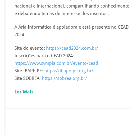
–
nacional e internacional, compartilhando conhecimento
C
o
e debatendo temas de interesse dos inscritos.
n
g
A Ária Informática é apoiadora e está presente no CEAD
r
2024
e
s
Site do evento:
https://cead2024.com.br/
s
o
Inscrições para o CEAD 2024:
d
https://www.sympla.com.br/evento/cead
e
Site IBAPE-PE:
https://ibape-pe.org.br/
E
Site SOBREA:
https://sobrea.org.br/
n
g
e
Ler Mais
n
h
a
r
i
a
d