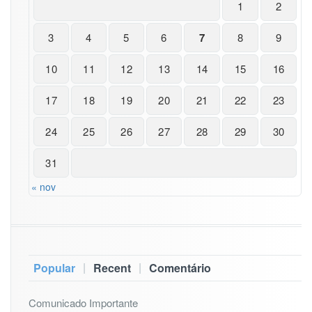
a
1
2
s
–
3
4
5
6
7
8
9
2
7,
10
11
12
13
14
15
16
2
8
17
18
19
20
21
22
23
e
2
9
24
25
26
27
28
29
30
d
e
31
N
o
« nov
v
e
m
b
r
|
|
Popular
Recent
Comentário
o
–
R
Comunicado Importante
e