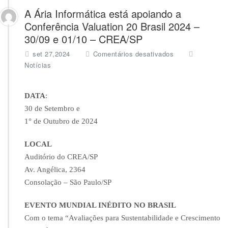
A Ária Informática está apoiando a
Conferência Valuation 20 Brasil 2024 –
30/09 e 01/10 – CREA/SP
e
set 27,2024
Comentários desativados
m
Notícias
A
Á
r
DATA
:
i
30 de Setembro e
a
1° de Outubro de 2024
I
n
f
LOCAL
o
Auditório do CREA/SP
r
Av. Angélica, 2364
m
Consolação – São Paulo/SP
á
t
i
EVENTO MUNDIAL INÉDITO NO BRASIL
c
Com o tema “Avaliações para Sustentabilidade e Crescimento
a