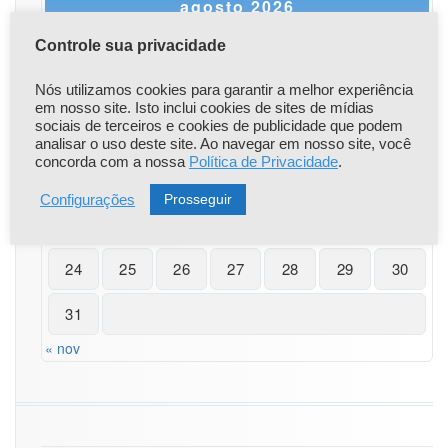
4
agosto 2026
–
3
S
T
Q
Q
S
S
D
Controle sua privacidade
0/
0
1
2
Nós utilizamos cookies para garantir a melhor experiência
9
em nosso site. Isto inclui cookies de sites de mídias
e
sociais de terceiros e cookies de publicidade que podem
3
4
5
6
7
8
9
0
analisar o uso deste site. Ao navegar em nosso site, você
1/
concorda com a nossa
Política de Privacidade
.
10
11
12
13
14
15
16
1
0
Prosseguir
Configurações
–
17
18
19
20
21
22
23
C
R
24
25
26
27
28
29
30
E
A/
31
S
P
« nov