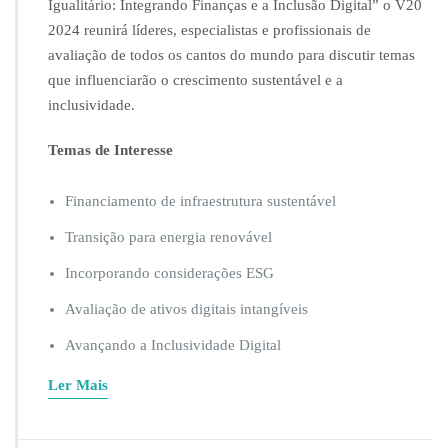
Igualitário: Integrando Finanças e a Inclusão Digital” o V20
e
2024 reunirá líderes, especialistas e profissionais de
s
t
avaliação de todos os cantos do mundo para discutir temas
á
que influenciarão o crescimento sustentável e a
a
inclusividade.
p
o
Temas de Interesse
i
a
n
Financiamento de infraestrutura sustentável
d
o
Transição para energia renovável
a
Incorporando considerações ESG
C
o
Avaliação de ativos digitais intangíveis
n
f
Avançando a Inclusividade Digital
e
r
Ler Mais
ê
n
c