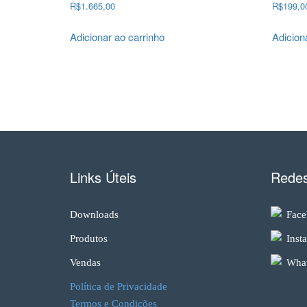
R$
1.665,00
R$
199,0
Adicionar ao carrinho
Adicion
Links Úteis
Redes
Downloads
Face
Produtos
Inst
Vendas
What
Política de Privacidade
Termos e Condições