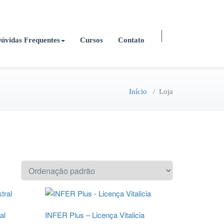
Área de Acesso ao Cliente (em breve)
0
úvidas Frequentes
Cursos
Contato
Início
/ Loja
al
INFER Plus – Licença Vitalicia