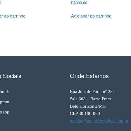
0
R$
999,00
ar ao carrinho
Adicionar ao carrinho
 Sociais
Onde Estamos
book
Rua Juiz de Fora, nº 284
Sala 608 – Barro Preto
agram
Belo Horizonte/MG
sapp
CEP 30.180-060
vendas@ariainformatica.com.br