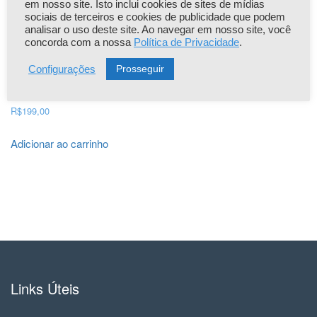
em nosso site. Isto inclui cookies de sites de mídias
A
sociais de terceiros e cookies de publicidade que podem
n
analisar o uso deste site. Ao navegar em nosso site, você
u
concorda com a nossa
Política de Privacidade
.
a
Prosseguir
Configurações
l
q
INFER Plus – Licença Mensal
u
R$
199,00
a
n
Adicionar ao carrinho
t
i
d
a
d
e
Links Úteis