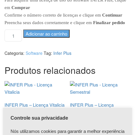
Para adquirir uma licença de uso do software INFER Plus, clique
em
Comprar
Confirme o número correto de licenças e clique em
Continuar
Preencha seus dados corretamente e clique em
Finalizar pedido
I
A
Adicionar ao carrinho
N
l
t
F
e
E
Categoria:
Software
Tag:
Infer Plus
r
R
n
P
Produtos relacionados
a
l
t
u
i
s
v
-
e
L
:
i
INFER Plus – Licença Vitalicia
INFER Plus – Licença
c
Semestral
R$
2.997,00
e
R$
999,00
Controle sua privacidade
n
Adicionar ao carrinho
ç
Adicionar ao carrinho
Nós utilizamos cookies para garantir a melhor experiência
a