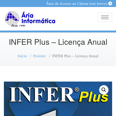
Área de Acesso ao Cliente (em breve)
Toggle
INFER Plus – Licença Anual
Início
/
Produto
/
INFER Plus – Licença Anual