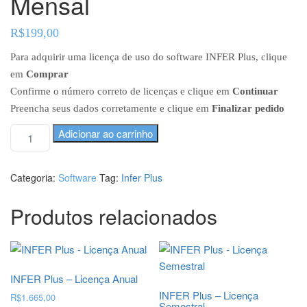
Mensal
R$
199,00
Para adquirir uma licença de uso do software INFER Plus, clique
em
Comprar
Confirme o número correto de licenças e clique em
Continuar
Preencha seus dados corretamente e clique em
Finalizar pedido
I
A
Adicionar ao carrinho
N
l
t
F
e
E
Categoria:
Software
Tag:
Infer Plus
r
R
n
P
Produtos relacionados
a
l
t
u
i
s
v
-
e
L
INFER Plus – Licença Anual
:
i
INFER Plus – Licença
R$
1.665,00
c
Semestral