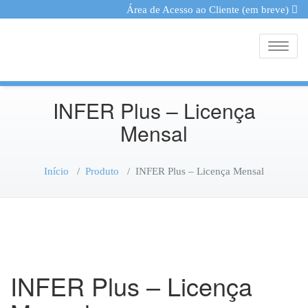
Área de Acesso ao Cliente (em breve)
Toggle
INFER Plus – Licença
Mensal
Início
/
Produto
/
INFER Plus – Licença Mensal
INFER Plus – Licença