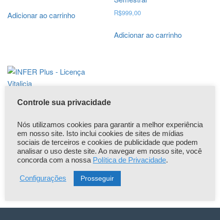
e
R$
999,00
Adicionar ao carrinho
n
ç
Adicionar ao carrinho
a
M
e
n
s
a
l
Controle sua privacidade
INFER Plus – Licença Vitalicia
q
R$
2.997,00
u
Nós utilizamos cookies para garantir a melhor experiência
a
em nosso site. Isto inclui cookies de sites de mídias
Adicionar ao carrinho
n
sociais de terceiros e cookies de publicidade que podem
t
analisar o uso deste site. Ao navegar em nosso site, você
concorda com a nossa
Política de Privacidade
.
i
d
Prosseguir
Configurações
a
d
e