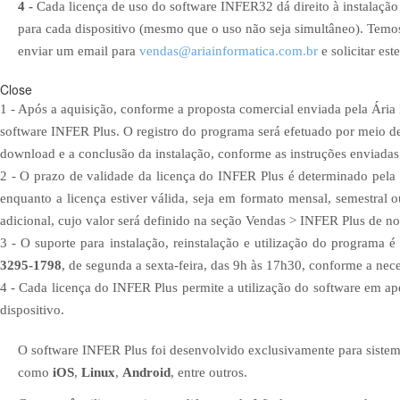
4 -
Cada licença de uso do software INFER32 dá direito à instalaç
para cada dispositivo (mesmo que o uso não seja simultâneo). Temos
enviar um email para
vendas@ariainformatica.com.br
e solicitar es
Close
1 - Após a aquisição, conforme a proposta comercial enviada pela Ária
software INFER Plus. O registro do programa será efetuado por meio 
download e a conclusão da instalação, conforme as instruções enviadas
2 - O prazo de validade da licença do INFER Plus é determinado pela v
enquanto a licença estiver válida, seja em formato mensal, semestral ou
adicional, cujo valor será definido na seção Vendas > INFER Plus de nos
3 - O suporte para instalação, reinstalação e utilização do programa é
3295-1798
, de segunda a sexta-feira, das 9h às 17h30, conforme a nec
4 - Cada licença do INFER Plus permite a utilização do software em ap
dispositivo.
O software INFER Plus foi desenvolvido exclusivamente para siste
como
iOS
,
Linux
,
Android
, entre outros.