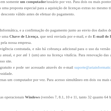
ão em somente
um computador
/usuário por vez. Para dois ou mais ponto
 uma proposta especial para a aquisição de licenças extras no mesmo tit
te desconto válido antes de efetuar do pagamento.
 Informática, e a confirmação do pagamento junto ao envio dos dados de
de uma
Chave de Licença
, que será enviada por e-mail, e do
E-mail do 
 pela nossa empresa.
igência contratada, e não há cobrança adicional para o uso da versão a
 anual, e por até 1 (um) ano na licença vitalícia. Para renovação das a
so site.
 gratuito e pode ser acessado através do e-mail
suporte@ariainformatic
essidade.
enas um computador por vez. Para acesso simultâneo em dois ou mais dis
mas operacionais
Windows
(versões 7, 8.1, 10 e 11, tanto 32 quanto 64 