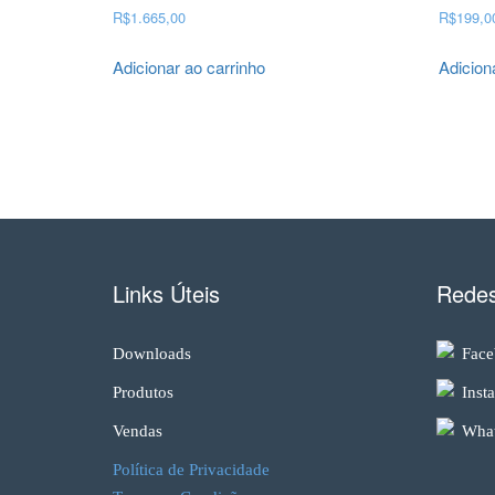
R$
1.665,00
R$
199,0
Adicionar ao carrinho
Adicion
Links Úteis
Redes
Downloads
Face
Produtos
Inst
Vendas
What
Política de Privacidade