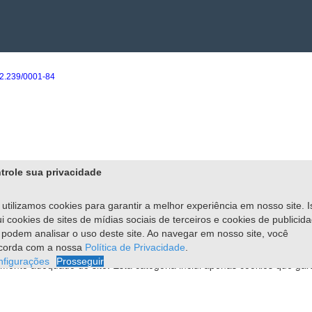
2.239/0001-84
trole sua privacidade
avega pelo site. Destes, os cookies que são categorizados como nece
utilizamos cookies para garantir a melhor experiência em nosso site. I
ui cookies de sites de mídias sociais de terceiros e cookies de publicid
 podem analisar o uso deste site. Ao navegar em nosso site, você
corda com a nossa
Política de Privacidade
.
nfigurações
Prosseguir
mento adequado do site. Esta categoria inclui apenas cookies que gar