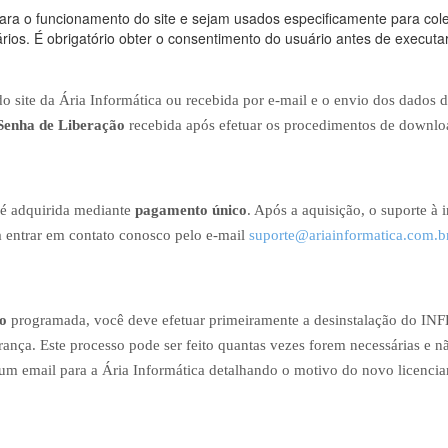
ra o funcionamento do site e sejam usados especificamente para cole
os. É obrigatório obter o consentimento do usuário antes de executar
site da Ária Informática ou recebida por e-mail e o envio dos dados de 
Senha de Liberação
recebida após efetuar os procedimentos de download
 é adquirida mediante
pagamento único
. Após a aquisição, o suporte à 
a entrar em contato conosco pelo e-mail
suporte@ariainformatica.com.b
o
programada, você deve efetuar primeiramente a desinstalação do IN
rança. Este processo pode ser feito quantas vezes forem necessárias e n
um email para a Ária Informática detalhando o motivo do novo licenci