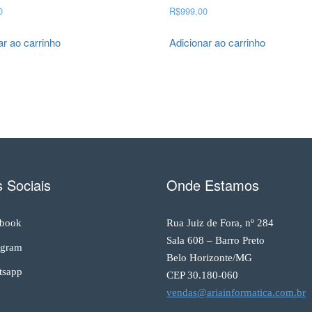
0
R$
999,00
ar ao carrinho
Adicionar ao carrinho
 Sociais
Onde Estamos
book
Rua Juiz de Fora, nº 284
Sala 608 – Barro Preto
agram
Belo Horizonte/MG
sapp
CEP 30.180-060
vendas@ariainformatica.com.br