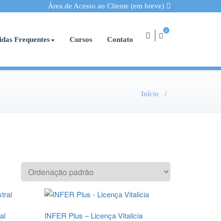
Área de Acesso ao Cliente (em breve)
0
idas Frequentes
Cursos
Contato
Início
/
al
INFER Plus – Licença Vitalicia