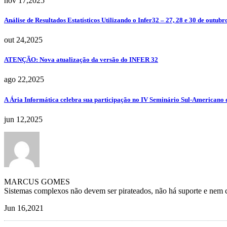
nov 17,2025
Análise de Resultados Estatísticos Utilizando o Infer32 – 27, 28 e 30 de ou
out 24,2025
ATENÇÃO: Nova atualização da versão do INFER 32
ago 22,2025
A Ária Informática celebra sua participação no IV Seminário Sul-Americano d
jun 12,2025
MARCUS GOMES
Sistemas complexos não devem ser pirateados, não há suporte e nem c
Jun 16,2021