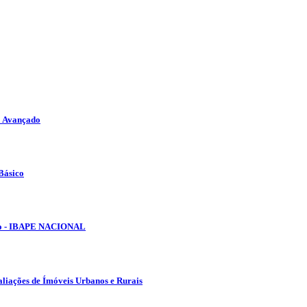
o Avançado
Básico
lho - IBAPE NACIONAL
aliações de Ímóveis Urbanos e Rurais