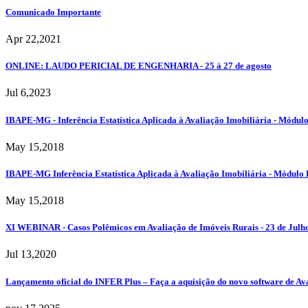
Comunicado Importante
Apr 22,2021
ONLINE: LAUDO PERICIAL DE ENGENHARIA - 25 à 27 de agosto
Jul 6,2023
IBAPE-MG - Inferência Estatística Aplicada à Avaliação Imobiliária - Módul
May 15,2018
IBAPE-MG Inferência Estatística Aplicada à Avaliação Imobiliária - Módulo 
May 15,2018
XI WEBINAR - Casos Polêmicos em Avaliação de Imóveis Rurais - 23 de Ju
Jul 13,2020
Lançamento oficial do INFER Plus – Faça a aquisição do novo software de Av