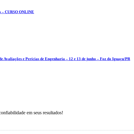
tubro – CURSO ONLINE
e Avaliações e Perícias de Engenharia – 12 e 13 de junho – Foz do Iguaçu/PR
onfiabilidade em seus resultados!