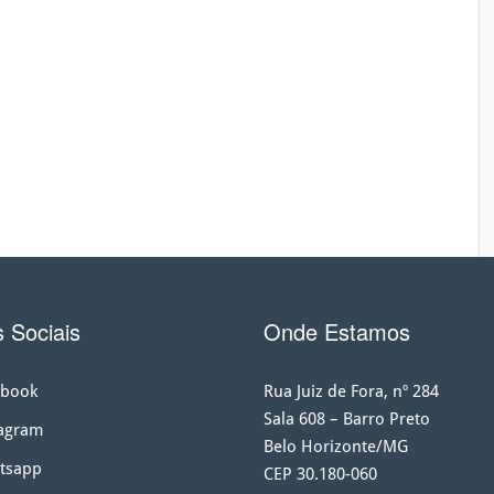
 Sociais
Onde Estamos
book
Rua Juiz de Fora, nº 284
Sala 608 – Barro Preto
agram
Belo Horizonte/MG
tsapp
CEP 30.180-060