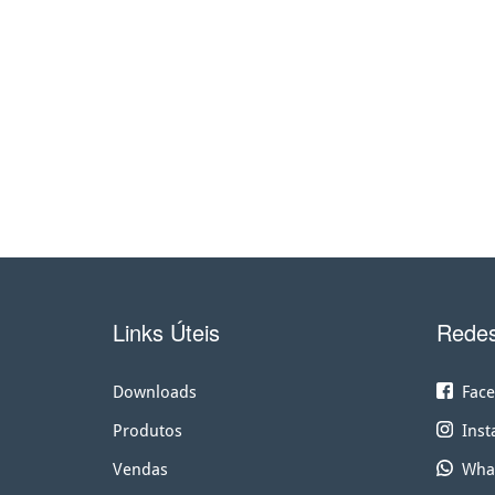
Links Úteis
Redes
Downloads
Face
Produtos
Inst
Vendas
Wha