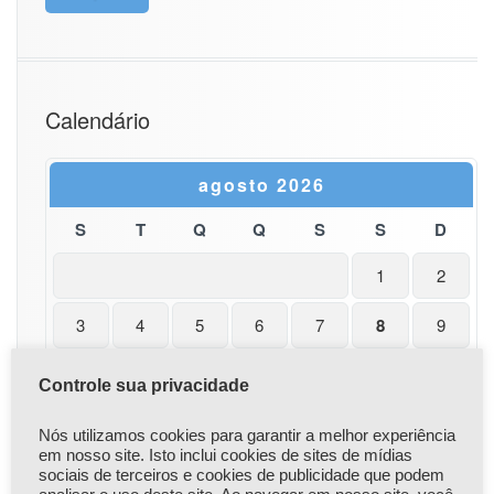
Calendário
agosto 2026
S
T
Q
Q
S
S
D
1
2
3
4
5
6
7
8
9
10
11
12
13
14
15
16
Controle sua privacidade
17
18
19
20
21
22
23
Nós utilizamos cookies para garantir a melhor experiência
em nosso site. Isto inclui cookies de sites de mídias
24
25
26
27
28
29
30
sociais de terceiros e cookies de publicidade que podem