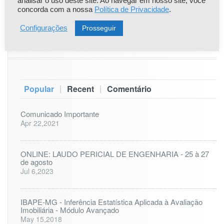
analisar o uso deste site. Ao navegar em nosso site, você
concorda com a nossa
Política de Privacidade
.
31
Prosseguir
Configurações
« nov
|
|
Popular
Recent
Comentário
Comunicado Importante
Apr 22,2021
ONLINE: LAUDO PERICIAL DE ENGENHARIA - 25 à 27
de agosto
Jul 6,2023
IBAPE-MG - Inferência Estatística Aplicada à Avaliação
Imobiliária - Módulo Avançado
May 15,2018