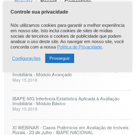
|
|
Popular
Recent
Comentário
Controle sua privacidade
Comunicado Importante
Apr 22,2021
Nós utilizamos cookies para garantir a melhor experiência
em nosso site. Isto inclui cookies de sites de mídias
sociais de terceiros e cookies de publicidade que podem
ONLINE: LAUDO PERICIAL DE ENGENHARIA - 25 à 27
analisar o uso deste site. Ao navegar em nosso site, você
de agosto
concorda com a nossa
Política de Privacidade
.
Jul 6,2023
Prosseguir
Configurações
IBAPE-MG - Inferência Estatística Aplicada à Avaliação
Imobiliária - Módulo Avançado
May 15,2018
IBAPE-MG Inferência Estatística Aplicada à Avaliação
Imobiliária - Módulo Básico
May 15,2018
XI WEBINAR - Casos Polêmicos em Avaliação de Imóveis
Rurais - 23 de Julho - IBAPE NACIONAL