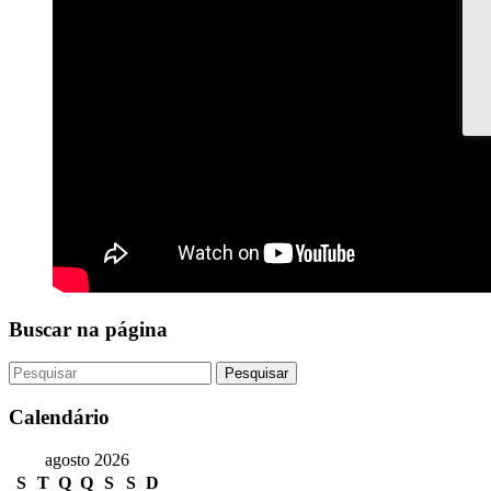
Buscar na página
Calendário
agosto 2026
S
T
Q
Q
S
S
D