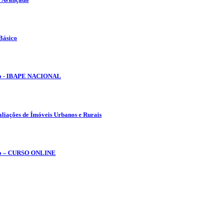
Básico
lho - IBAPE NACIONAL
aliações de Ímóveis Urbanos e Rurais
tubro – CURSO ONLINE