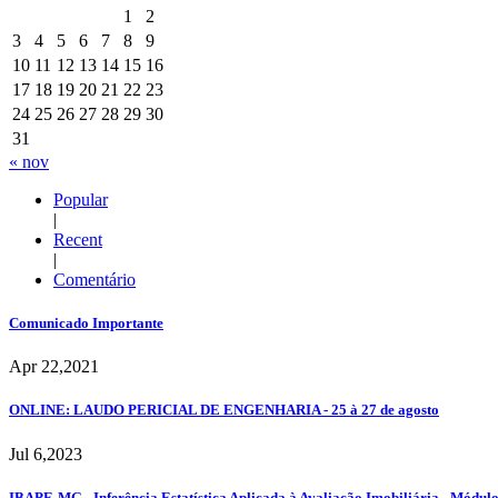
1
2
3
4
5
6
7
8
9
10
11
12
13
14
15
16
17
18
19
20
21
22
23
24
25
26
27
28
29
30
31
« nov
Popular
|
Recent
|
Comentário
Comunicado Importante
Apr 22,2021
ONLINE: LAUDO PERICIAL DE ENGENHARIA - 25 à 27 de agosto
Jul 6,2023
IBAPE-MG - Inferência Estatística Aplicada à Avaliação Imobiliária - Módul