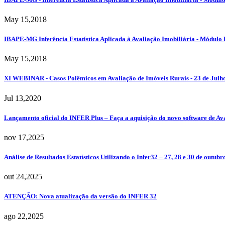
May 15,2018
IBAPE-MG Inferência Estatística Aplicada à Avaliação Imobiliária - Módulo 
May 15,2018
XI WEBINAR - Casos Polêmicos em Avaliação de Imóveis Rurais - 23 de Ju
Jul 13,2020
Lançamento oficial do INFER Plus – Faça a aquisição do novo software de Av
nov 17,2025
Análise de Resultados Estatísticos Utilizando o Infer32 – 27, 28 e 30 de ou
out 24,2025
ATENÇÃO: Nova atualização da versão do INFER 32
ago 22,2025