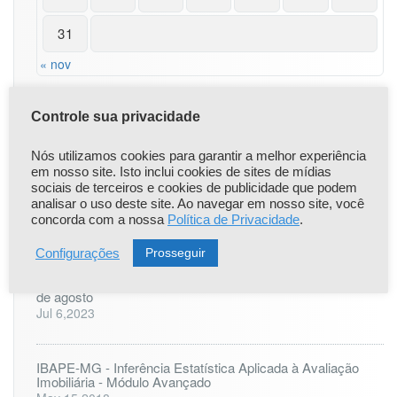
e
A
31
v
a
« nov
l
i
a
Controle sua privacidade
ç
õ
Nós utilizamos cookies para garantir a melhor experiência
|
|
Popular
Recent
Comentário
e
em nosso site. Isto inclui cookies de sites de mídias
s
sociais de terceiros e cookies de publicidade que podem
d
analisar o uso deste site. Ao navegar em nosso site, você
Comunicado Importante
e
concorda com a nossa
Política de Privacidade
.
Apr 22,2021
I
Prosseguir
Configurações
m
ó
ONLINE: LAUDO PERICIAL DE ENGENHARIA - 25 à 27
v
de agosto
e
Jul 6,2023
i
s
IBAPE-MG - Inferência Estatística Aplicada à Avaliação
Imobiliária - Módulo Avançado