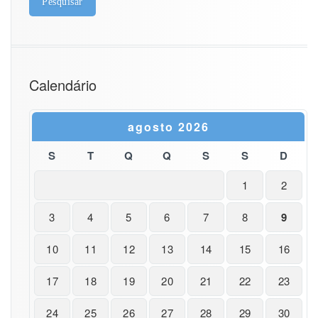
c
a
A
p
l
Calendário
i
c
a
agosto 2026
d
a
S
T
Q
Q
S
S
a
D
E
n
1
2
g
e
3
4
5
6
7
8
9
n
h
10
11
12
13
14
15
16
a
r
17
18
19
20
21
22
23
i
a
d
24
25
26
27
28
29
30