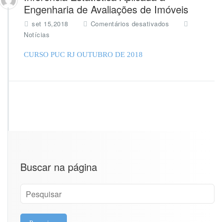
Engenharia de Avaliações de Imóveis
e
set 15,2018
Comentários desativados
m
Notícias
I
n
CURSO PUC RJ OUTUBRO DE 2018
f
e
r
ê
n
c
i
a
E
s
t
Buscar na página
a
t
í
s
t
i