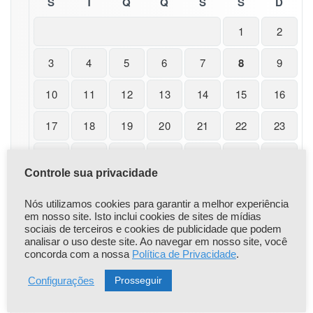
a
S
T
Q
Q
S
S
D
i
s
1
2
–
N
3
4
5
6
7
8
9
o
r
10
11
12
13
14
15
16
m
a
17
18
19
20
21
22
23
s
d
e
24
25
26
27
28
29
30
D
Controle sua privacidade
e
31
s
Nós utilizamos cookies para garantir a melhor experiência
e
« nov
em nosso site. Isto inclui cookies de sites de mídias
m
sociais de terceiros e cookies de publicidade que podem
p
analisar o uso deste site. Ao navegar em nosso site, você
e
concorda com a nossa
Política de Privacidade
.
n
h
Prosseguir
Configurações
|
|
Popular
Recent
Comentário
o
n