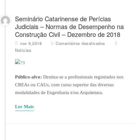
Seminário Catarinense de Perícias
Judiciais – Normas de Desempenho na
Construção Civil – Dezembro de 2018
e
nov 9,2018
Comentários desativados
m
Notícias
S
e
m
i
Público-alvo:
Destina-se a profissionais registrados nos
n
CREAs ou CAUs, com curso superior das diversas
á
r
modalidades de Engenharia e/ou Arquitetura.
i
o
Ler Mais
C
a
t
a
r