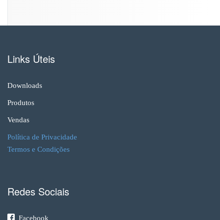
b
r
o
d
e
2
Links Úteis
0
1
8
Downloads
Produtos
Vendas
Política de Privacidade
Termos e Condições
Redes Sociais
Facebook