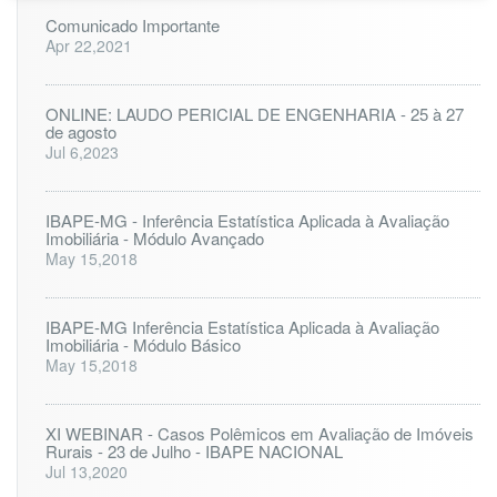
a
Comunicado Importante
C
Apr 22,2021
o
n
s
ONLINE: LAUDO PERICIAL DE ENGENHARIA - 25 à 27
t
de agosto
r
Jul 6,2023
u
ç
ã
IBAPE-MG - Inferência Estatística Aplicada à Avaliação
o
Imobiliária - Módulo Avançado
May 15,2018
C
i
v
i
IBAPE-MG Inferência Estatística Aplicada à Avaliação
Imobiliária - Módulo Básico
l
May 15,2018
–
D
e
XI WEBINAR - Casos Polêmicos em Avaliação de Imóveis
z
Rurais - 23 de Julho - IBAPE NACIONAL
e
Jul 13,2020
m