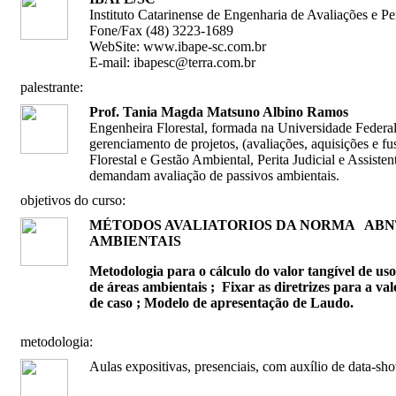
Instituto Catarinense de Engenharia de Avaliações e Pe
Fone/Fax (48) 3223-1689
WebSite: www.ibape-sc.com.br
E-mail: ibapesc@terra.com.br
palestrante:
Prof. Tania Magda Matsuno Albino Ramos
Engenheira Florestal, formada na Universidade Federa
gerenciamento de projetos, (avaliações, aquisições e fu
Florestal e Gestão Ambiental, Perita Judicial e Assiste
demandam avaliação de passivos ambientais.
objetivos do curso:
MÉTODOS AVALIATORIOS DA NORMA ABNT 
AMBIENTAIS
Metodologia para o cálculo do valor tangível de us
de áreas ambientais ; Fixar as diretrizes para a va
de caso ;
Modelo de apresentação de Laudo.
metodologia:
Aulas expositivas, presenciais, com auxílio de data-show