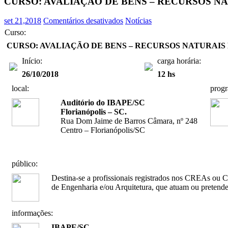
CURSO: AVALIAÇÃO DE BENS – RECURSOS NAT
em
set 21,2018
Comentários desativados
Notícias
CURSO:
Curso:
AVALIAÇÃO
CURSO: AVALIAÇÃO DE BENS – RECURSOS NATURAIS E A
DE
BENS
Início:
carga horária:
–
26/10/2018
12 hs
RECURSOS
NATURAIS
local:
prog
E
Auditório do IBAPE/SC
AMBIENTAIS
Florianópolis – SC.
–
Rua Dom Jaime de Barros Câmara, nº 248
NBR
Centro – Florianópolis/SC
14653-
6
público:
Destina-se a profissionais registrados nos CREAs ou 
de Engenharia e/ou Arquitetura, que atuam ou pretendem
informações:
IBAPE/SC