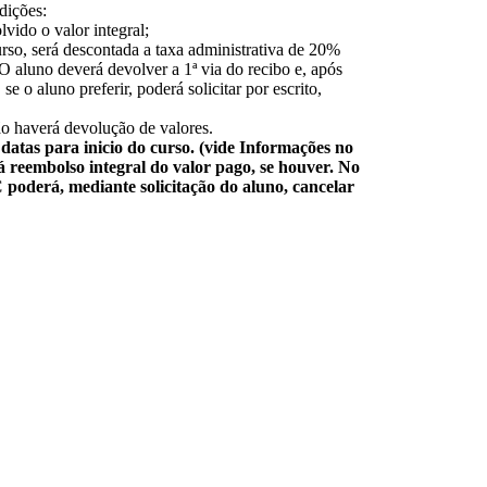
dições:
lvido o valor integral;
so, será descontada a taxa administrativa de 20%
 O aluno deverá devolver a 1ª via do recibo e, após
e o aluno preferir, poderá solicitar por escrito,
ão haverá devolução de valores.
atas para inicio do curso. (vide Informações no
eembolso integral do valor pago, se houver. No
poderá, mediante solicitação do aluno, cancelar