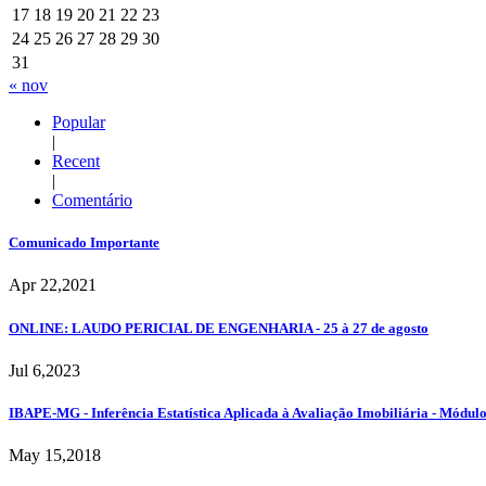
17
18
19
20
21
22
23
24
25
26
27
28
29
30
31
« nov
Popular
|
Recent
|
Comentário
Comunicado Importante
Apr 22,2021
ONLINE: LAUDO PERICIAL DE ENGENHARIA - 25 à 27 de agosto
Jul 6,2023
IBAPE-MG - Inferência Estatística Aplicada à Avaliação Imobiliária - Módul
May 15,2018