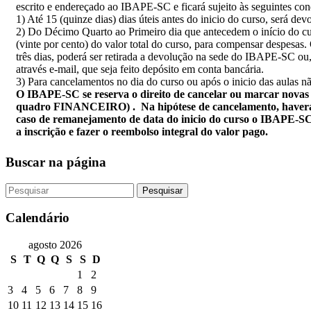
escrito e endereçado ao IBAPE-SC e ficará sujeito às seguintes con
1) Até 15 (quinze dias) dias úteis antes do inicio do curso, será devo
2) Do Décimo Quarto ao Primeiro dia que antecedem o início do cur
(vinte por cento) do valor total do curso, para compensar despesas.
três dias, poderá ser retirada a devolução na sede do IBAPE-SC ou, s
através e-mail, que seja feito depósito em conta bancária.
3) Para cancelamentos no dia do curso ou após o inicio das aulas n
O IBAPE-SC se reserva o direito de cancelar ou marcar novas d
quadro FINANCEIRO) . Na hipótese de cancelamento, haverá r
caso de remanejamento de data do inicio do curso o IBAPE-SC 
a inscrição e fazer o reembolso integral do valor pago.
Buscar na página
Calendário
agosto 2026
S
T
Q
Q
S
S
D
1
2
3
4
5
6
7
8
9
10
11
12
13
14
15
16