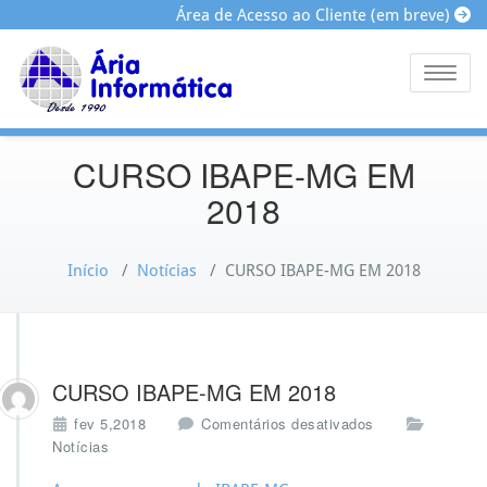
Área de Acesso ao Cliente (em breve)
Toggle
CURSO IBAPE-MG EM
2018
Início
/
Notícias
/
CURSO IBAPE-MG EM 2018
CURSO IBAPE-MG EM 2018
e
fev 5,2018
Comentários desativados
m
Notícias
C