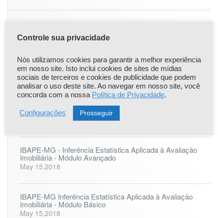
|
|
Controle sua privacidade
Popular
Recent
Comentário
Nós utilizamos cookies para garantir a melhor experiência
Comunicado Importante
em nosso site. Isto inclui cookies de sites de mídias
Apr 22,2021
sociais de terceiros e cookies de publicidade que podem
analisar o uso deste site. Ao navegar em nosso site, você
concorda com a nossa
Política de Privacidade
.
ONLINE: LAUDO PERICIAL DE ENGENHARIA - 25 à 27
de agosto
Prosseguir
Configurações
Jul 6,2023
IBAPE-MG - Inferência Estatística Aplicada à Avaliação
Imobiliária - Módulo Avançado
May 15,2018
IBAPE-MG Inferência Estatística Aplicada à Avaliação
Imobiliária - Módulo Básico
May 15,2018