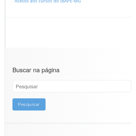
U
Acesso aos cursos do IBAPE-MG
R
S
O
I
B
A
P
E
-
M
G
Buscar na página
E
M
2
0
1
8