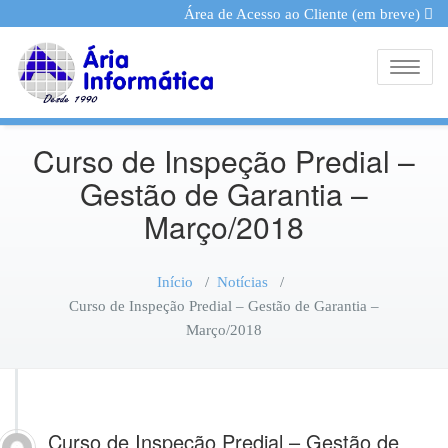
Área de Acesso ao Cliente (em breve)
Toggle
Curso de Inspeção Predial –
Gestão de Garantia –
Março/2018
Início
/
Notícias
/
Curso de Inspeção Predial – Gestão de Garantia –
Março/2018
Curso de Inspeção Predial – Gestão de