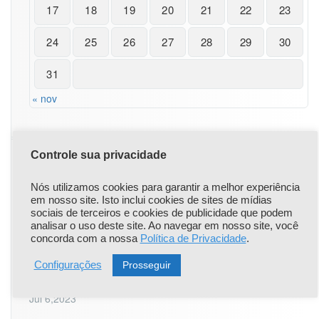
17
18
19
20
21
22
23
24
25
26
27
28
29
30
31
« nov
Controle sua privacidade
|
|
Popular
Recent
Comentário
Nós utilizamos cookies para garantir a melhor experiência
em nosso site. Isto inclui cookies de sites de mídias
sociais de terceiros e cookies de publicidade que podem
Comunicado Importante
analisar o uso deste site. Ao navegar em nosso site, você
Apr 22,2021
concorda com a nossa
Política de Privacidade
.
Prosseguir
Configurações
ONLINE: LAUDO PERICIAL DE ENGENHARIA - 25 à 27
de agosto
Jul 6,2023