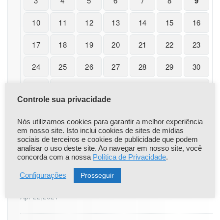
3
4
5
6
7
8
9
m
e
10
11
12
13
14
15
16
n
t
17
18
19
20
21
22
o
23
d
o
24
25
26
27
28
29
30
I
N
31
F
Controle sua privacidade
E
« nov
R
Nós utilizamos cookies para garantir a melhor experiência
3
em nosso site. Isto inclui cookies de sites de mídias
2?
sociais de terceiros e cookies de publicidade que podem
analisar o uso deste site. Ao navegar em nosso site, você
concorda com a nossa
Política de Privacidade
.
|
|
Popular
Recent
Comentário
Prosseguir
Configurações
Comunicado Importante
Apr 22,2021