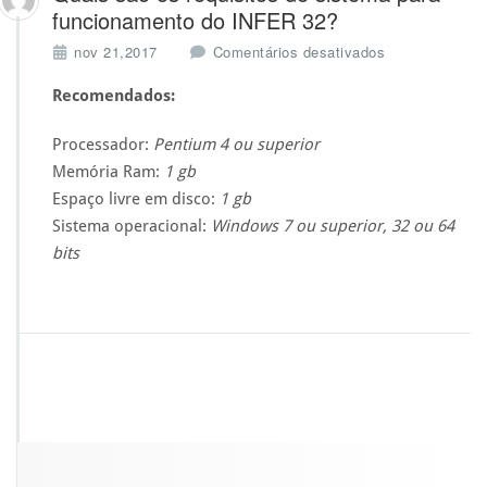
funcionamento do INFER 32?
e
nov 21,2017
Comentários desativados
m
Q
Recomendados:
u
a
Processador:
Pentium 4 ou superior
i
Memória Ram:
1 gb
s
Espaço livre em disco:
1 gb
s
ã
Sistema operacional:
Windows 7 ou superior, 32 ou 64
o
bits
o
s
r
e
q
u
i
s
i
t
o