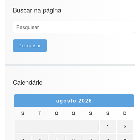
s
Buscar na página
d
e
s
i
s
t
e
m
a
p
a
Calendário
r
a
f
u
agosto 2026
n
c
S
T
Q
Q
S
S
D
i
o
1
2
n
a