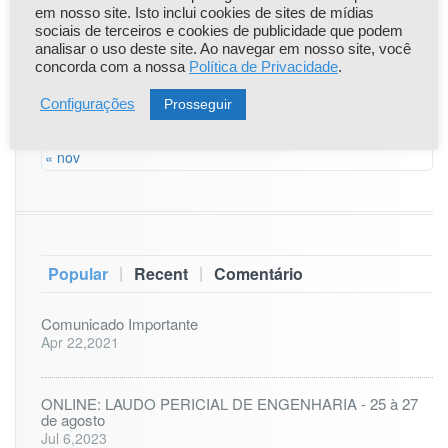
em nosso site. Isto inclui cookies de sites de mídias
17
18
19
20
21
22
23
sociais de terceiros e cookies de publicidade que podem
analisar o uso deste site. Ao navegar em nosso site, você
concorda com a nossa
Política de Privacidade
.
24
25
26
27
28
29
30
Prosseguir
Configurações
31
« nov
|
|
Popular
Recent
Comentário
Comunicado Importante
Apr 22,2021
ONLINE: LAUDO PERICIAL DE ENGENHARIA - 25 à 27
de agosto
Jul 6,2023