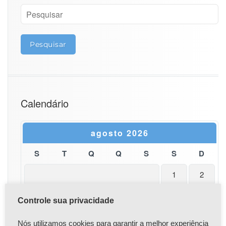
a
r
o
I
N
F
E
R
3
2?
Calendário
agosto 2026
S
T
Q
Q
S
S
D
1
2
3
4
5
6
7
8
9
Controle sua privacidade
10
11
12
13
14
15
16
Nós utilizamos cookies para garantir a melhor experiência