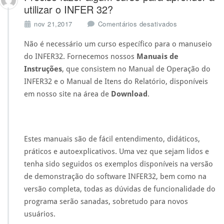
utilizar o INFER 32?
e
nov 21,2017
Comentários desativados
m
P
Não é necessário um curso específico para o manuseio
r
do INFER32. Fornecemos nossos
Manuais de
e
Instruções
, que consistem no Manual de Operação do
c
INFER32 e o Manual de Itens do Relatório, disponíveis
i
s
em nosso site na área de
Download
.
o
f
a
z
Estes manuais são de fácil entendimento, didáticos,
e
práticos e autoexplicativos. Uma vez que sejam lidos e
r
a
tenha sido seguidos os exemplos disponíveis na versão
l
de demonstração do software INFER32, bem como na
g
versão completa, todas as dúvidas de funcionalidade do
u
programa serão sanadas, sobretudo para novos
m
c
usuários.
u