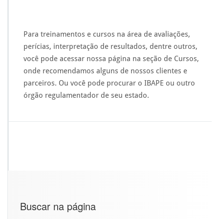
r
s
o
Para treinamentos e cursos na área de avaliações,
p
perícias, interpretação de resultados, dentre outros,
a
r
você pode acessar nossa página na seção de Cursos,
a
onde recomendamos alguns de nossos clientes e
a
parceiros. Ou você pode procurar o IBAPE ou outro
p
órgão regulamentador de seu estado.
r
e
n
d
e
r
a
u
t
i
l
Buscar na página
i
z