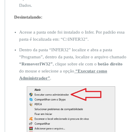
u
Dados.
c
o
Desinstalando:
m
p
Acesse a pasta onde foi instalado o Infer. Por padrão essa
u
t
pasta é localizada em: “C:\INFER32”.
a
Dentro da pasta “INFER32” localize e abra a pasta
d
o
“Programas”, dentro da pasta, localize o arquivo chamado
r
“RemoverIW32”
, clique sobre ele com o
botão direito
o
do mouse e selecione a opção
“Executar como
u
Administrador”
.
t
r
o
c
a
r
d
e
m