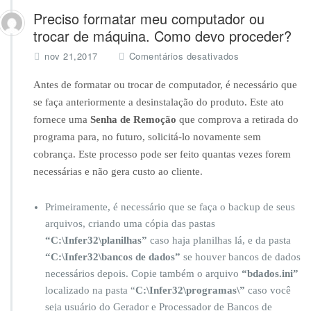
Preciso formatar meu computador ou
trocar de máquina. Como devo proceder?
e
nov 21,2017
Comentários desativados
m
P
Antes de formatar ou trocar de computador, é necessário que
r
se faça anteriormente a desinstalação do produto. Este ato
e
fornece uma
Senha de Remoção
que comprova a retirada do
c
programa para, no futuro, solicitá-lo novamente sem
i
s
cobrança. Este processo pode ser feito quantas vezes forem
o
necessárias e não gera custo ao cliente.
f
o
r
Primeiramente, é necessário que se faça o backup de seus
m
arquivos, criando uma cópia das pastas
a
“C:\Infer32\planilhas”
caso haja planilhas lá, e da pasta
t
“C:\Infer32\bancos de dados”
se houver bancos de dados
a
necessários depois. Copie também o arquivo
“bdados.ini”
r
m
localizado na pasta “
C:\Infer32\programas\”
caso você
e
seja usuário do Gerador e Processador de Bancos de