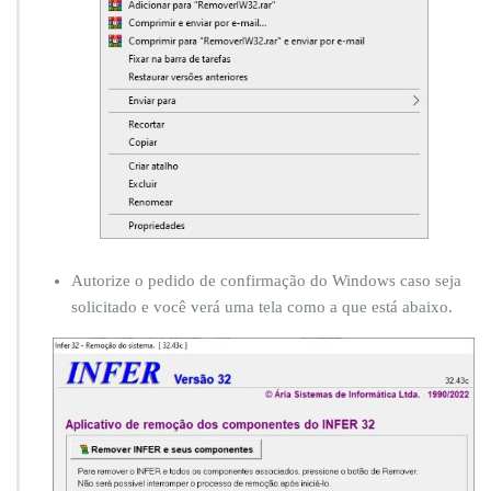
á
q
u
i
n
a.
C
o
m
o
d
e
v
Autorize o pedido de confirmação do Windows caso seja
o
solicitado e você verá uma tela como a que está abaixo.
p
r
o
c
e
d
e
r?