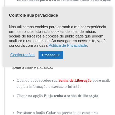
Controle sua privacidade
Você receberá em seu e-mail informado um Código de
Verificação de 6 dígitos para ser copiado e colado na tela
Nós utilizamos cookies para garantir a melhor experiência
de
Confirmação de email cadastrado
.
em nosso site. Isto inclui cookies de sites de mídias
sociais de terceiros e cookies de publicidade que podem
analisar o uso deste site. Ao navegar em nosso site, você
concorda com a nossa
Política de Privacidade
.
Clique em Confirma código de verificação e
Retornar ao
Registro do Infer32
.
Prosseguir
Configurações
Registrando o INFER32
Quando você receber sua
Senha de Liberação
por e-mail,
copie a informação e execute o Infer32.
Clique na opção
Eu já tenho a senha de liberação
Pressione o botão
Colar
ou preencha os caracteres