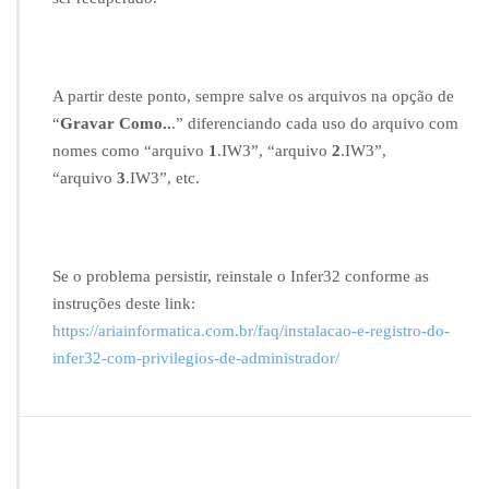
d
o
a
r
A partir deste ponto, sempre salve os arquivos na opção de
q
u
“
Gravar Como..
.” diferenciando cada uso do arquivo com
i
nomes como “arquivo
1
.IW3”, “arquivo
2
.IW3”,
v
“arquivo
3
.IW3”, etc.
o”
Se o problema persistir, reinstale o Infer32 conforme as
instruções deste link:
https://ariainformatica.com.br/faq/instalacao-e-registro-do-
infer32-com-privilegios-de-administrador/