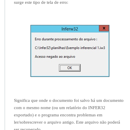
r
surge este tipo de tela de erro:
r
o
d
u
r
a
n
t
e
p
r
o
c
e
s
s
a
Significa que onde o documento foi salvo há um documento
m
com o mesmo nome (ou um relatório do INFER32
e
exportado) e o programa encontra problemas em
n
t
ler/sobrescrever o arquivo antigo. Este arquivo não poderá
o
ser recuperado.