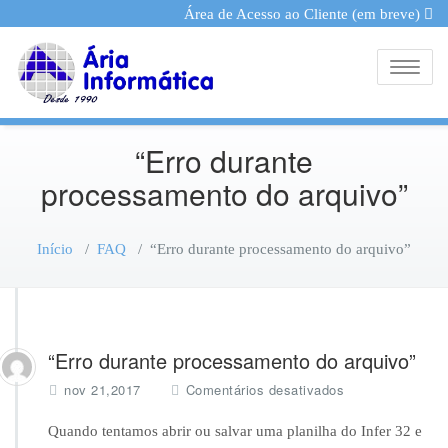
Área de Acesso ao Cliente (em breve)
Toggle
“Erro durante
processamento do arquivo”
Início
/
FAQ
/
“Erro durante processamento do arquivo”
“Erro durante processamento do arquivo”
e
nov 21,2017
Comentários desativados
m
“E
Quando tentamos abrir ou salvar uma planilha do Infer 32 e