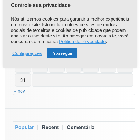
Controle sua privacidade
1
2
Nós utilizamos cookies para garantir a melhor experiência
3
4
5
6
7
8
9
em nosso site. Isto inclui cookies de sites de mídias
sociais de terceiros e cookies de publicidade que podem
analisar o uso deste site. Ao navegar em nosso site, você
10
11
12
13
14
15
16
concorda com a nossa
Política de Privacidade
.
17
18
19
20
21
22
23
Prosseguir
Configurações
24
25
26
27
28
29
30
31
« nov
|
|
Popular
Recent
Comentário