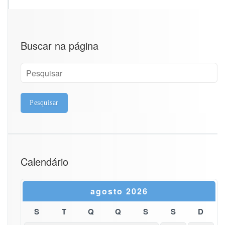
ç
ã
o
“A
c
Buscar na página
c
e
s
s
V
i
o
l
a
t
i
Calendário
o
n”
agosto 2026
S
T
Q
Q
S
S
D