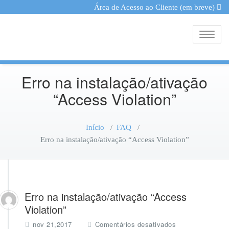
Área de Acesso ao Cliente (em breve)
Toggle
Erro na instalação/ativação
“Access Violation”
Início
/
FAQ
/
Erro na instalação/ativação “Access Violation”
Erro na instalação/ativação “Access
Violation”
e
nov 21,2017
Comentários desativados