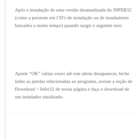
m
E
Após a instalação de uma versão desatualizada do INFER32
r
(como a presente em CD’s de instalação ou de instaladores
r
baixados a muito tempo) quando surgir o seguinte erro:
o
n
a
i
n
s
t
a
Aperte “OK” várias vezes até este alerta desaparecer, feche
l
todas as janelas relacionadas ao programa, acesse a seção de
a
Download > Infer32 de nossa página e faça o download de
ç
ã
um instalador atualizado.
o/
a
t
i
v
a