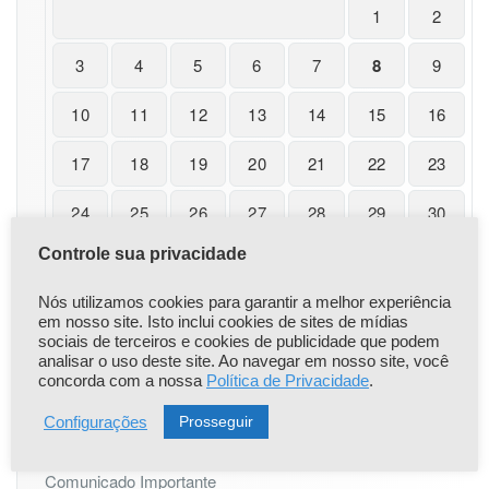
1
2
3
4
5
6
7
8
9
10
11
12
13
14
15
16
17
18
19
20
21
22
23
24
25
26
27
28
29
30
Controle sua privacidade
31
« nov
Nós utilizamos cookies para garantir a melhor experiência
em nosso site. Isto inclui cookies de sites de mídias
sociais de terceiros e cookies de publicidade que podem
analisar o uso deste site. Ao navegar em nosso site, você
concorda com a nossa
Política de Privacidade
.
|
|
Prosseguir
Configurações
Popular
Recent
Comentário
Comunicado Importante