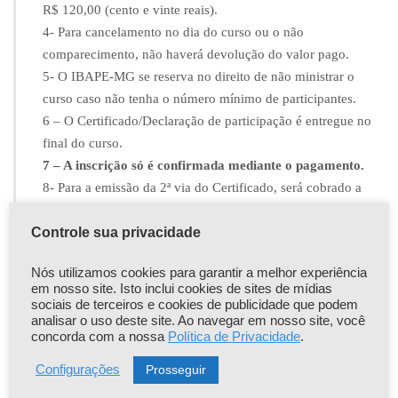
R$ 120,00 (cento e vinte reais).
4- Para cancelamento no dia do curso ou o não
comparecimento, não haverá devolução do valor pago.
5- O IBAPE-MG se reserva no direito de não ministrar o
curso caso não tenha o número mínimo de participantes.
6 – O Certificado/Declaração de participação é entregue no
final do curso.
7 – A inscrição só é confirmada mediante o pagamento.
8- Para a emissão da 2ª via do Certificado, será cobrado a
taxa de R$ 20,00.
Controle sua privacidade
Informações:
Nós utilizamos cookies para garantir a melhor experiência
em nosso site. Isto inclui cookies de sites de mídias
eventos@ibapemg.com.br
sociais de terceiros e cookies de publicidade que podem
analisar o uso deste site. Ao navegar em nosso site, você
31 3275-0101 / 31 3275-0102
concorda com a nossa
Política de Privacidade
.
Prosseguir
Configurações