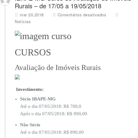
Rurais – de 17/05 a 19/05/2018
e
mar 20,2018
Comentários desativados
m
Notícias
I
B
A
P
CURSOS
E
-
M
Avaliação de Imóveis Rurais
G
C
u
r
Investimento:
s
Sócio IBAPE-MG
o
d
Até o dia 07/05/2018: R$ 700,0
e
Após o dia 07/05/2018: R$ 890,00
A
v
Não Sócio
a
Até o dia 07/05/2018: R$ 890,00
l