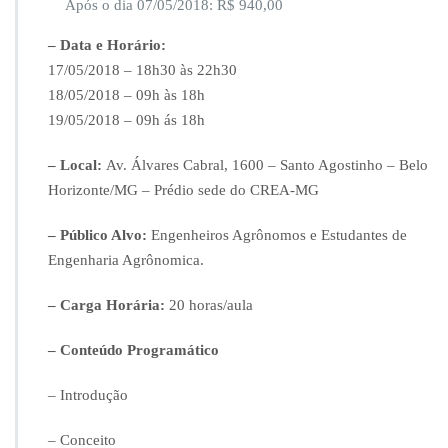
Após o dia 07/05/2018: R$ 940,00
i
a
– Data e Horário:
ç
17/05/2018 – 18h30 às 22h30
ã
18/05/2018 – 09h às 18h
o
d
19/05/2018 – 09h ás 18h
e
I
– Local:
Av. Álvares Cabral, 1600 – Santo Agostinho – Belo
m
Horizonte/MG – Prédio sede do CREA-MG
ó
v
– Público Alvo:
Engenheiros Agrônomos e Estudantes de
e
i
Engenharia Agrônomica.
s
R
– Carga Horária:
20 horas/aula
u
r
– Conteúdo Programático
a
i
– Introdução
s
–
d
– Conceito