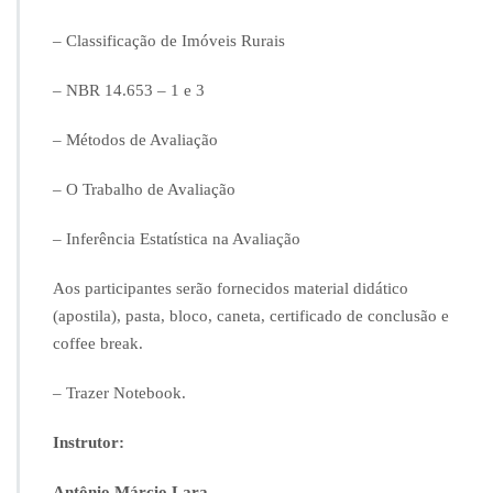
e
1
– Classificação de Imóveis Rurais
7/
0
– NBR 14.653 – 1 e 3
5
a
– Métodos de Avaliação
1
9/
0
– O Trabalho de Avaliação
5/
2
– Inferência Estatística na Avaliação
0
1
Aos participantes serão fornecidos material didático
8
(apostila), pasta, bloco, caneta, certificado de conclusão e
coffee break.
– Trazer Notebook.
Instrutor:
Antônio Márcio Lara