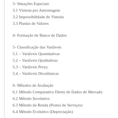
–
3- Situações Especiais
N
3.1 Vistoria por Amostragem
B
3.2 Impossibilidade de Vistoria
R
-
3.3 Plantas de Valores
1
4
4- Formação de Banco de Dados
6
5
5- Classificação das Variáveis
3
5.1 – Variáveis Quantitativas
-
2
5.2 – Variáveis Qualitativas
5.3 – Variáveis Proxy
5.4 – Variáveis Dicotômicas
6- Métodos de Avaliação
6.1 Método Comparativo Direto de Dados de Mercado
6.2 Método Involutivo
6.3 Método da Renda (Postos de Serviços)
6.4 Método Evolutivo (Depreciação)