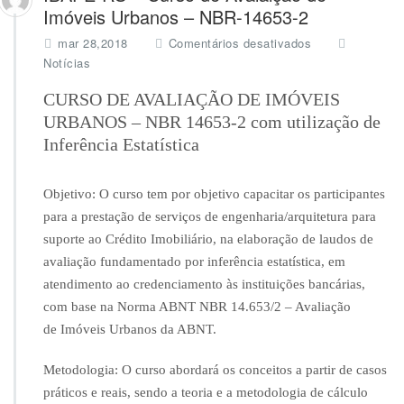
Imóveis Urbanos – NBR-14653-2
e
mar 28,2018
Comentários desativados
m
Notícias
I
B
CURSO DE AVALIAÇÃO DE IMÓVEIS
A
URBANOS – NBR 14653-2 com utilização de
P
Inferência Estatística
E
-
R
Objetivo: O curso tem por objetivo capacitar os participantes
S
para a prestação de serviços de engenharia/arquitetura para
–
C
suporte ao Crédito Imobiliário, na elaboração de laudos de
u
avaliação fundamentado por inferência estatística, em
r
atendimento ao credenciamento às instituições bancárias,
s
com base na Norma ABNT NBR 14.653/2 – Avaliação
o
d
de
Imóveis
Urbanos
da ABNT.
e
A
Metodologia: O curso abordará os conceitos a partir de casos
v
práticos e reais, sendo a teoria e a metodologia de cálculo
a