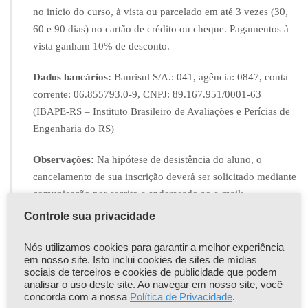
no início do curso, à vista ou parcelado em até 3 vezes (30,
60 e 90 dias) no cartão de crédito ou cheque. Pagamentos à
vista ganham 10% de desconto.
Dados bancários:
Banrisul S/A.: 041, agência: 0847, conta
corrente: 06.855793.0-9, CNPJ: 89.167.951/0001-63
(IBAPE-RS – Instituto Brasileiro de Avaliações e Perícias de
Engenharia do RS)
Observações:
Na hipótese de desistência do aluno, o
cancelamento de sua inscrição deverá ser solicitado mediante
comunicação por escrito e endereçado ao e-mail:
curso@ibape-rs.org.br
e ficará sujeito às seguintes
Controle sua privacidade
condições:
Nós utilizamos cookies para garantir a melhor experiência
em nosso site. Isto inclui cookies de sites de mídias
Será deduzida, a título de despesas administrativas e
sociais de terceiros e cookies de publicidade que podem
financeiras, a quantia correspondente 20% do valor do
analisar o uso deste site. Ao navegar em nosso site, você
curso;
concorda com a nossa
Política de Privacidade
.