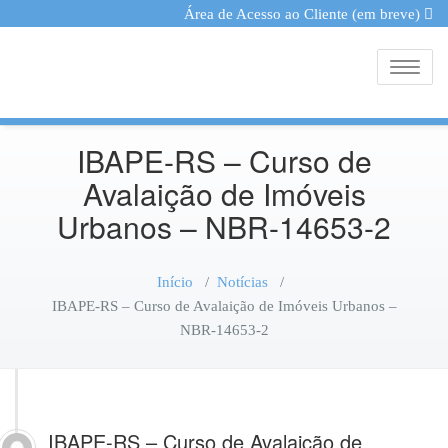
Área de Acesso ao Cliente (em breve)
Toggle
IBAPE-RS – Curso de
Avalaição de Imóveis
Urbanos – NBR-14653-2
Início
/
Notícias
/
IBAPE-RS – Curso de Avalaição de Imóveis Urbanos –
NBR-14653-2
IBAPE-RS – Curso de Avalaição de