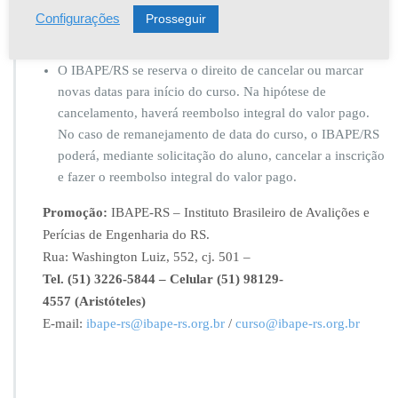
Para cancelamentos após o inicio das aulas, não haverá
Prosseguir
Configurações
devolução de valores;
O IBAPE/RS se reserva o direito de cancelar ou marcar
novas datas para início do curso. Na hipótese de
cancelamento, haverá reembolso integral do valor pago.
No caso de remanejamento de data do curso, o IBAPE/RS
poderá, mediante solicitação do aluno, cancelar a inscrição
e fazer o reembolso integral do valor pago.
Promoção:
IBAPE-RS – Instituto Brasileiro de Avalições e
Perícias de Engenharia do RS.
Rua: Washington Luiz, 552, cj. 501 –
Tel. (51) 3226-5844 – Celular (51) 98129-
4557 (Aristóteles)
E-mail:
ibape-rs@ibape-rs.org.br
/
curso@ibape-rs.org.br