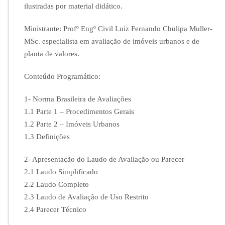
ilustradas por material didático.
l
a
i
Ministrante: Profº Engº Civil Luiz Fernando Chulipa Muller-
ç
MSc. especialista em avaliação de
imóveis
urbanos
e de
ã
planta de valores.
o
d
Conteúdo Programático:
e
I
m
1- Norma Brasileira de Avaliações
ó
1.1 Parte 1 – Procedimentos Gerais
v
1.2 Parte 2 –
Imóveis
Urbanos
e
1.3 Definições
i
s
U
2- Apresentação do Laudo de Avaliação ou Parecer
r
2.1 Laudo Simplificado
b
2.2 Laudo Completo
a
2.3 Laudo de Avaliação de Uso Restrito
n
o
2.4 Parecer Técnico
s