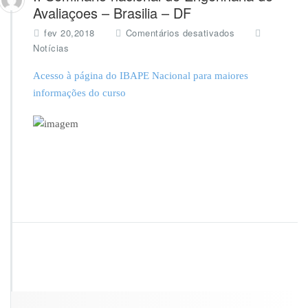
Avaliaçoes – Brasilia – DF
e
fev 20,2018
Comentários desativados
m
Notícias
I
I
Acesso à página do IBAPE Nacional para maiores
S
informações do curso
e
m
i
n
á
r
i
o
n
a
c
i
o
n
a
l