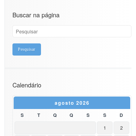
d
e
Buscar na página
E
n
g
e
n
h
a
r
i
a
d
Calendário
e
A
v
agosto 2026
a
l
S
T
Q
Q
S
S
i
D
a
ç
1
2
o