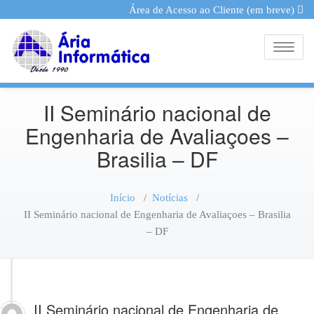
Área de Acesso ao Cliente (em breve)
Toggle
II Seminário nacional de
Engenharia de Avaliaçoes –
Brasilia – DF
Início
/
Notícias
/
II Seminário nacional de Engenharia de Avaliaçoes – Brasilia
– DF
II Seminário nacional de Engenharia de