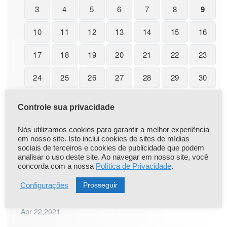
e
3
4
5
6
7
8
9
s
–
10
11
12
13
14
15
16
B
r
17
18
19
20
21
22
23
a
s
i
24
25
26
27
28
29
30
l
i
31
a
Controle sua privacidade
–
« nov
D
Nós utilizamos cookies para garantir a melhor experiência
F
em nosso site. Isto inclui cookies de sites de mídias
sociais de terceiros e cookies de publicidade que podem
analisar o uso deste site. Ao navegar em nosso site, você
concorda com a nossa
Política de Privacidade
.
|
|
Popular
Recent
Comentário
Prosseguir
Configurações
Comunicado Importante
Apr 22,2021