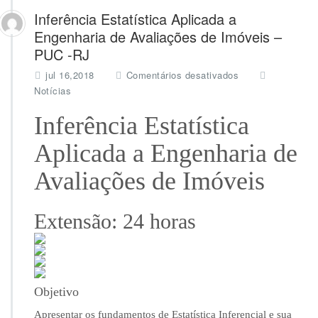
Inferência Estatística Aplicada a
Engenharia de Avaliações de Imóveis –
PUC -RJ
e
jul 16,2018
Comentários desativados
m
Notícias
I
n
Inferência Estatística
f
e
Aplicada a Engenharia de
r
ê
Avaliações de Imóveis
n
c
i
Extensão: 24 horas
a
E
s
t
a
Objetivo
t
í
Apresentar os fundamentos de Estatística Inferencial e sua