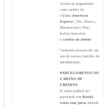
s
Aceita-se pagamento
–
P
com cartões de
U
crédito
American
C
Express¹
, Elo, Diners,
-
Mastercard e Visa;
R
J
boleto bancário
e
cartões de débito¹
.
¹
somente presencial, em
um de nossos balcões de
atendimento.
PARCELAMENTO NO
CARTÃO DE
CRÉDITO
O valor poderá ser
parcelado em
6(seis)
vezes sem juros
através