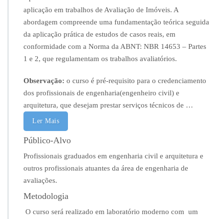
s
aplicação em trabalhos de Avaliação de Imóveis. A
t
abordagem compreende uma fundamentação teórica seguida
i
da aplicação prática de estudos de casos reais, em
c
a
conformidade com a Norma da ABNT: NBR 14653 – Partes
A
1 e 2, que regulamentam os trabalhos avaliatórios.
p
l
Observação:
o curso é pré-requisito para o credenciamento
i
dos profissionais de engenharia(engenheiro civil) e
c
a
arquitetura, que desejam prestar serviços técnicos de
…
d
Ler Mais
a
a
Público-Alvo
E
n
Profissionais graduados em engenharia civil e arquitetura e
g
outros profissionais atuantes da área de engenharia de
e
avaliações.
n
h
Metodologia
a
O curso será realizado em laboratório moderno com um
r