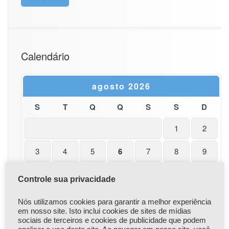
R
3
2
Calendário
agosto 2026
S
T
Q
Q
S
S
D
1
2
3
4
5
6
7
8
9
10
11
12
13
14
15
16
Controle sua privacidade
17
18
19
20
21
22
23
Nós utilizamos cookies para garantir a melhor experiência
em nosso site. Isto inclui cookies de sites de mídias
24
25
26
27
28
29
30
sociais de terceiros e cookies de publicidade que podem