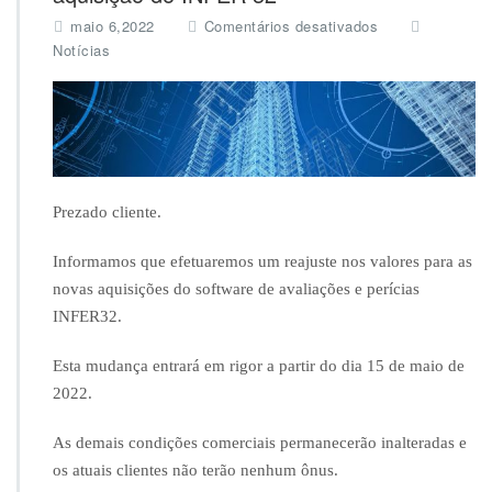
e
maio 6,2022
Comentários desativados
m
Notícias
A
T
E
N
Ç
Ã
O:
Prezado cliente.
R
e
Informamos que efetuaremos um reajuste nos valores para as
a
j
novas aquisições do software de avaliações e perícias
u
INFER32.
s
t
Esta mudança entrará em rigor a partir do dia 15 de maio de
e
2022.
n
o
s
As demais condições comerciais permanecerão inalteradas e
v
os atuais clientes não terão nenhum ônus.
a