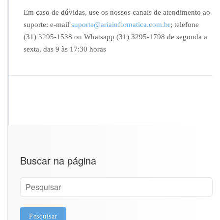
l
Em caso de dúvidas, use os nossos canais de atendimento ao
o
suporte: e-mail
suporte@ariainformatica.com.br
; telefone
r
e
(31) 3295-1538 ou Whatsapp (31) 3295-1798 de segunda a
s
sexta, das 9 às 17:30 horas
d
a
a
q
u
i
s
i
ç
ã
o
Buscar na página
d
o
I
N
F
E