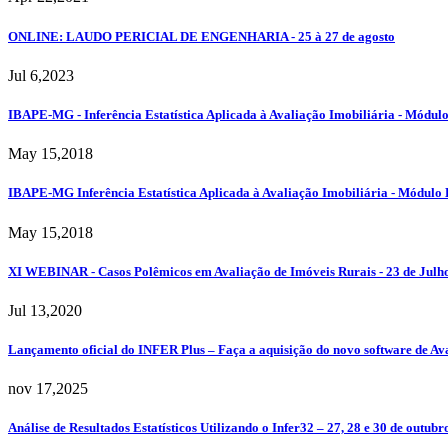
ONLINE: LAUDO PERICIAL DE ENGENHARIA - 25 à 27 de agosto
Jul 6,2023
IBAPE-MG - Inferência Estatística Aplicada à Avaliação Imobiliária - Módul
May 15,2018
IBAPE-MG Inferência Estatística Aplicada à Avaliação Imobiliária - Módulo 
May 15,2018
XI WEBINAR - Casos Polêmicos em Avaliação de Imóveis Rurais - 23 de Ju
Jul 13,2020
Lançamento oficial do INFER Plus – Faça a aquisição do novo software de Av
nov 17,2025
Análise de Resultados Estatísticos Utilizando o Infer32 – 27, 28 e 30 de ou