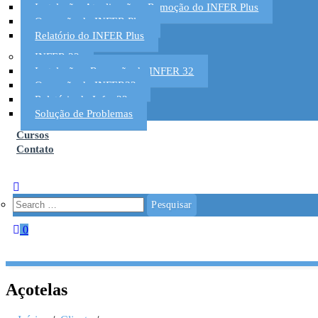
Instalação, Atualização e Remoção do INFER Plus
Operação do INFER Plus
Relatório do INFER Plus
INFER 32
Instalação e Remoção do INFER 32
Operação do INFER32
Relatório do Infer 32
Solução de Problemas
Cursos
Contato
0
Açotelas