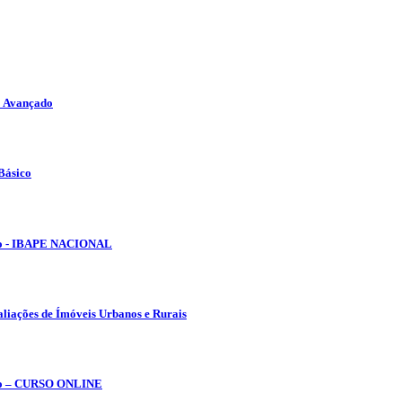
o Avançado
Básico
lho - IBAPE NACIONAL
aliações de Ímóveis Urbanos e Rurais
tubro – CURSO ONLINE