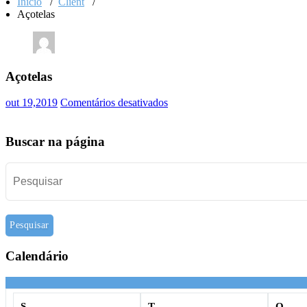
Início
/
Client
/
Açotelas
Açotelas
out 19,2019
Comentários desativados
e
m
A
Buscar na página
ç
o
t
e
l
a
s
Calendário
S
T
Q