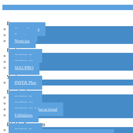
Empresa
Quem Somos
Parceiros
Noticias
Produtos
INFER Plus
INFER 32
SIAUPRO
Vendas
INFER Plus
Download
INFER Plus
INFER 32
INFER 32 Educacional
Utilitários
Dúvidas Frequentes
INFER Plus