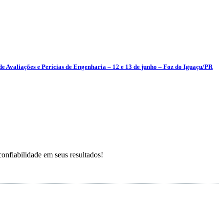
e Avaliações e Perícias de Engenharia – 12 e 13 de junho – Foz do Iguaçu/PR
onfiabilidade em seus resultados!