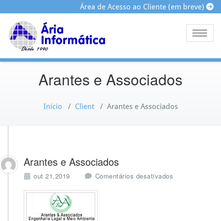
Área de Acesso ao Cliente (em breve)
Toggle
Arantes e Associados
Início
/
Client
/
Arantes e Associados
Arantes e Associados
e
out 21,2019
Comentários desativados
m
A
r
a