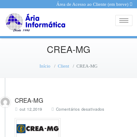
Área de Acesso ao Cliente (em breve)
Toggle
CREA-MG
Início
/
Client
/
CREA-MG
CREA-MG
e
out 12,2019
Comentários desativados
m
C
R
E