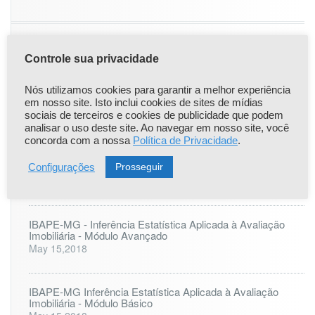
Controle sua privacidade
|
|
Popular
Recent
Comentário
Nós utilizamos cookies para garantir a melhor experiência
Comunicado Importante
em nosso site. Isto inclui cookies de sites de mídias
Apr 22,2021
sociais de terceiros e cookies de publicidade que podem
analisar o uso deste site. Ao navegar em nosso site, você
concorda com a nossa
Política de Privacidade
.
ONLINE: LAUDO PERICIAL DE ENGENHARIA - 25 à 27
de agosto
Prosseguir
Configurações
Jul 6,2023
IBAPE-MG - Inferência Estatística Aplicada à Avaliação
Imobiliária - Módulo Avançado
May 15,2018
IBAPE-MG Inferência Estatística Aplicada à Avaliação
Imobiliária - Módulo Básico