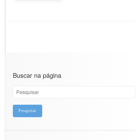
A
-
M
G
Buscar na página