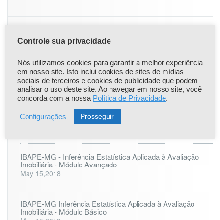
Controle sua privacidade
|
|
Popular
Recent
Comentário
Nós utilizamos cookies para garantir a melhor experiência
Comunicado Importante
em nosso site. Isto inclui cookies de sites de mídias
Apr 22,2021
sociais de terceiros e cookies de publicidade que podem
analisar o uso deste site. Ao navegar em nosso site, você
concorda com a nossa
Política de Privacidade
.
ONLINE: LAUDO PERICIAL DE ENGENHARIA - 25 à 27
de agosto
Prosseguir
Configurações
Jul 6,2023
IBAPE-MG - Inferência Estatística Aplicada à Avaliação
Imobiliária - Módulo Avançado
May 15,2018
IBAPE-MG Inferência Estatística Aplicada à Avaliação
Imobiliária - Módulo Básico