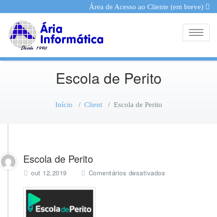
Área de Acesso ao Cliente (em breve)
Toggle
Escola de Perito
Início
/
Client
/
Escola de Perito
Escola de Perito
e
out 12,2019
Comentários desativados
m
E
s
c