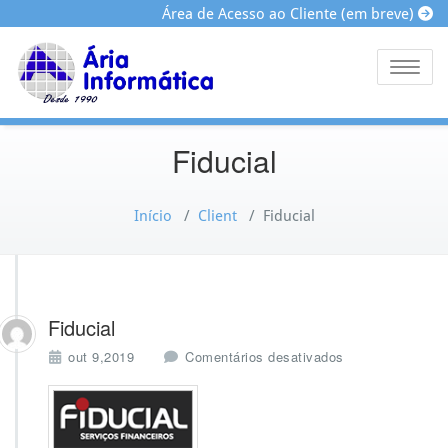
Área de Acesso ao Cliente (em breve)
Toggle
Fiducial
Início
/
Client
/
Fiducial
Fiducial
e
out 9,2019
Comentários desativados
m
F
i
d