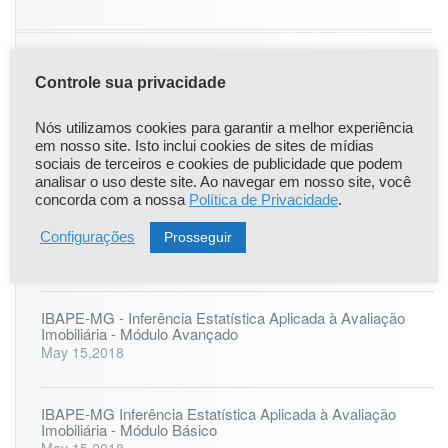
Controle sua privacidade
|
|
Popular
Recent
Comentário
Nós utilizamos cookies para garantir a melhor experiência
Comunicado Importante
em nosso site. Isto inclui cookies de sites de mídias
Apr 22,2021
sociais de terceiros e cookies de publicidade que podem
analisar o uso deste site. Ao navegar em nosso site, você
concorda com a nossa
Política de Privacidade
.
ONLINE: LAUDO PERICIAL DE ENGENHARIA - 25 à 27
de agosto
Prosseguir
Configurações
Jul 6,2023
IBAPE-MG - Inferência Estatística Aplicada à Avaliação
Imobiliária - Módulo Avançado
May 15,2018
IBAPE-MG Inferência Estatística Aplicada à Avaliação
Imobiliária - Módulo Básico
May 15,2018