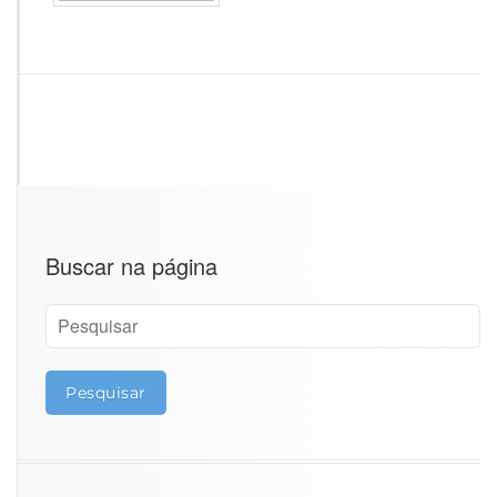
u
c
i
a
l
Buscar na página