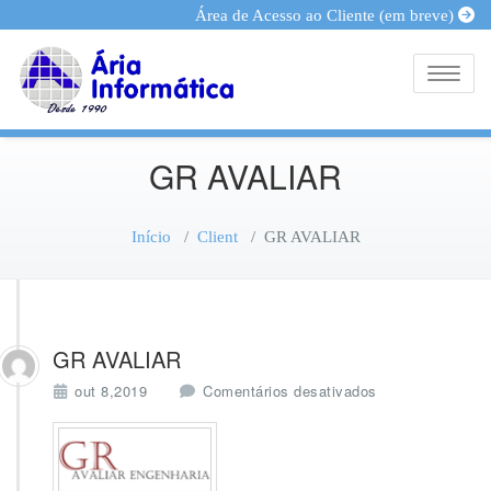
Área de Acesso ao Cliente (em breve)
Toggle
GR AVALIAR
Início
/
Client
/
GR AVALIAR
GR AVALIAR
e
out 8,2019
Comentários desativados
m
G
R
A