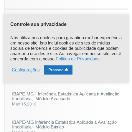
Controle sua privacidade
|
|
Popular
Recent
Comentário
Nós utilizamos cookies para garantir a melhor experiência
Comunicado Importante
em nosso site. Isto inclui cookies de sites de mídias
Apr 22,2021
sociais de terceiros e cookies de publicidade que podem
analisar o uso deste site. Ao navegar em nosso site, você
concorda com a nossa
Política de Privacidade
.
ONLINE: LAUDO PERICIAL DE ENGENHARIA - 25 à 27
de agosto
Prosseguir
Configurações
Jul 6,2023
IBAPE-MG - Inferência Estatística Aplicada à Avaliação
Imobiliária - Módulo Avançado
May 15,2018
IBAPE-MG Inferência Estatística Aplicada à Avaliação
Imobiliária - Módulo Básico
May 15,2018