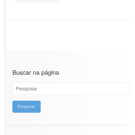
V
A
L
I
A
R
Buscar na página