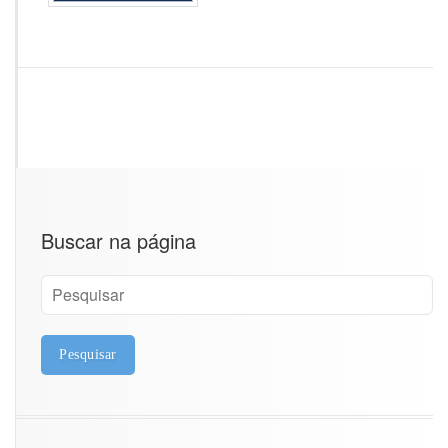
u
a
Buscar na página