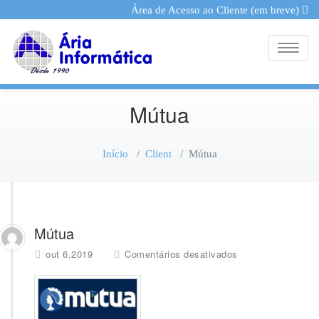
Área de Acesso ao Cliente (em breve)
Toggle
Mútua
Início
/
Client
/
Mútua
Mútua
e
out 6,2019
Comentários desativados
m
M
ú
t