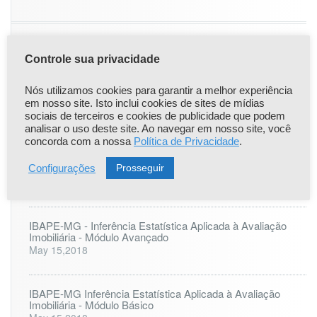
Controle sua privacidade
|
|
Popular
Recent
Comentário
Nós utilizamos cookies para garantir a melhor experiência
Comunicado Importante
em nosso site. Isto inclui cookies de sites de mídias
Apr 22,2021
sociais de terceiros e cookies de publicidade que podem
analisar o uso deste site. Ao navegar em nosso site, você
concorda com a nossa
Política de Privacidade
.
ONLINE: LAUDO PERICIAL DE ENGENHARIA - 25 à 27
de agosto
Prosseguir
Configurações
Jul 6,2023
IBAPE-MG - Inferência Estatística Aplicada à Avaliação
Imobiliária - Módulo Avançado
May 15,2018
IBAPE-MG Inferência Estatística Aplicada à Avaliação
Imobiliária - Módulo Básico