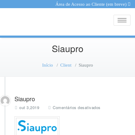
Área de Acesso ao Cliente (em breve)
Toggle
Siaupro
Início
/
Client
/
Siaupro
Siaupro
e
out 3,2019
Comentários desativados
m
S
i
a