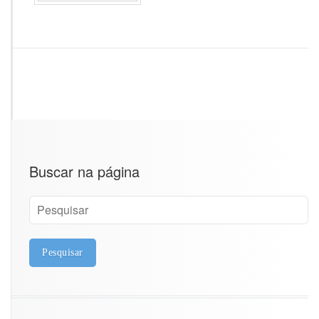
u
p
r
o
Buscar na página