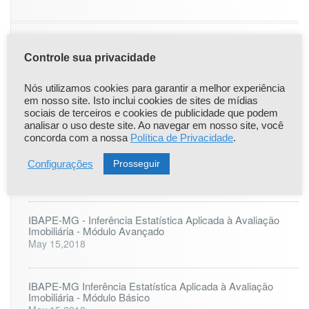
Controle sua privacidade
|
|
Popular
Recent
Comentário
Nós utilizamos cookies para garantir a melhor experiência
Comunicado Importante
em nosso site. Isto inclui cookies de sites de mídias
Apr 22,2021
sociais de terceiros e cookies de publicidade que podem
analisar o uso deste site. Ao navegar em nosso site, você
concorda com a nossa
Política de Privacidade
.
ONLINE: LAUDO PERICIAL DE ENGENHARIA - 25 à 27
de agosto
Prosseguir
Configurações
Jul 6,2023
IBAPE-MG - Inferência Estatística Aplicada à Avaliação
Imobiliária - Módulo Avançado
May 15,2018
IBAPE-MG Inferência Estatística Aplicada à Avaliação
Imobiliária - Módulo Básico