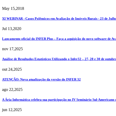
May 15,2018
XI WEBINAR - Casos Polêmicos em Avaliação de Imóveis Rurais - 23 de Ju
Jul 13,2020
Lançamento oficial do INFER Plus – Faça a aquisição do novo software de Av
nov 17,2025
Análise de Resultados Estatísticos Utilizando o Infer32 – 27, 28 e 30 de ou
out 24,2025
ATENÇÃO: Nova atualização da versão do INFER 32
ago 22,2025
A Ária Informática celebra sua participação no IV Seminário Sul-Americano d
jun 12,2025