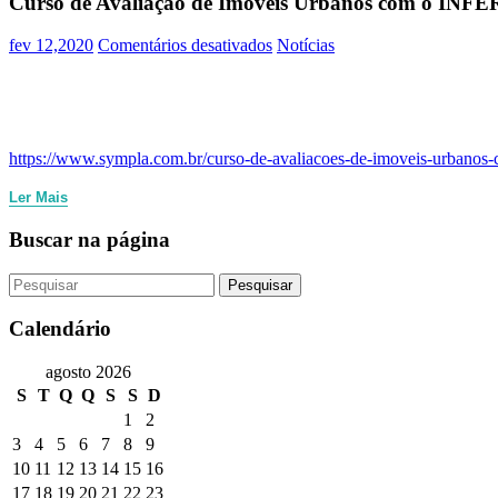
Curso de Avaliação de Imóveis Urbanos com o INF
em
fev 12,2020
Comentários desativados
Notícias
Curso
de
Avaliação
de
Imóveis
https://www.sympla.com.br/curso-de-avaliacoes-de-imoveis-urbanos
Urbanos
com
Ler Mais
o
INFER32
Buscar na página
–
09
a
13
de
Calendário
Março
–
agosto 2026
IBAPE-
S
T
Q
Q
S
S
D
AM
1
2
3
4
5
6
7
8
9
10
11
12
13
14
15
16
17
18
19
20
21
22
23