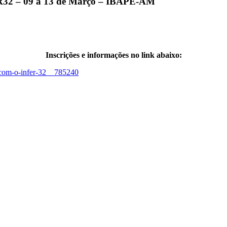
ER32 – 09 a 13 de Março – IBAPE-AM
Inscrições e informações no link abaixo:
-com-o-infer-32__785240