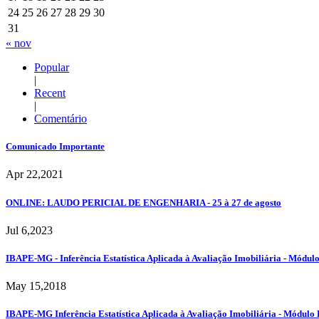
24
25
26
27
28
29
30
31
« nov
Popular
|
Recent
|
Comentário
Comunicado Importante
Apr 22,2021
ONLINE: LAUDO PERICIAL DE ENGENHARIA - 25 à 27 de agosto
Jul 6,2023
IBAPE-MG - Inferência Estatística Aplicada à Avaliação Imobiliária - Módul
May 15,2018
IBAPE-MG Inferência Estatística Aplicada à Avaliação Imobiliária - Módulo 