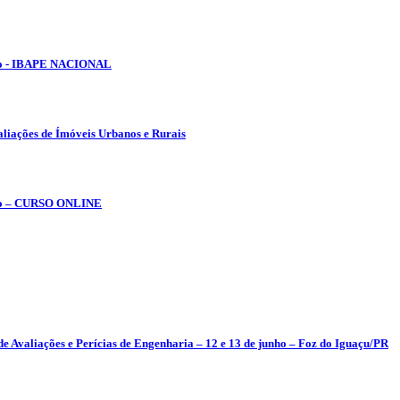
lho - IBAPE NACIONAL
aliações de Ímóveis Urbanos e Rurais
tubro – CURSO ONLINE
e Avaliações e Perícias de Engenharia – 12 e 13 de junho – Foz do Iguaçu/PR