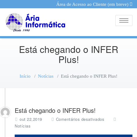
Área de Acesso ao Cliente (em breve)
Toggle
Está chegando o INFER
Plus!
Início
/
Notícias
/
Está chegando o INFER Plus!
Está chegando o INFER Plus!
e
out 22,2019
Comentários desativados
m
Notícias
E