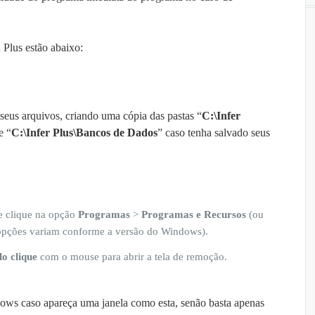
sinstalação
ograma
NFER
Plus estão abaixo:
us?
eus arquivos, criando uma cópia das pastas “
C:\Infer
e “
C:\Infer Plus\Bancos de Dados
” caso tenha salvado seus
 e clique na opção
Programas
>
Programas e Recursos
(ou
opções variam conforme a versão do Windows).
lo clique
com o mouse para abrir a tela de remoção.
ows caso apareça uma janela como esta, senão basta apenas