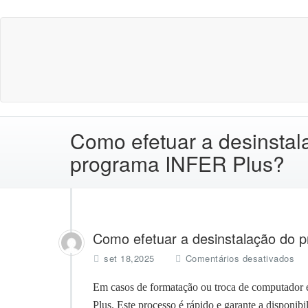
Como efetuar a desinstal
programa INFER Plus?
Como efetuar a desinstalação do 
e
set 18,2025
Comentários desativados
C
ef
Em casos de formatação ou troca de computador
a
Plus. Este processo é rápido e garante a disponi