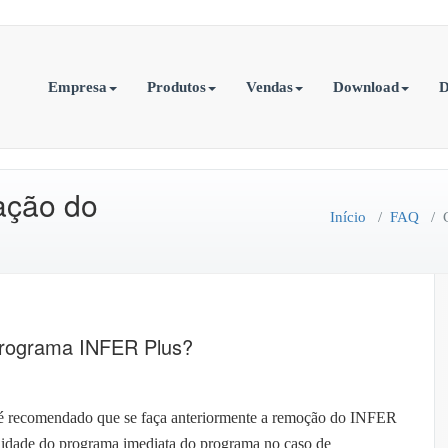
Empresa
Produtos
Vendas
Download
D
ação do
Início
/
FAQ
/
programa INFER Plus?
m
omo
etuar
 é recomendado que se faça anteriormente a remoção do INFER
bilidade do programa imediata do programa no caso de