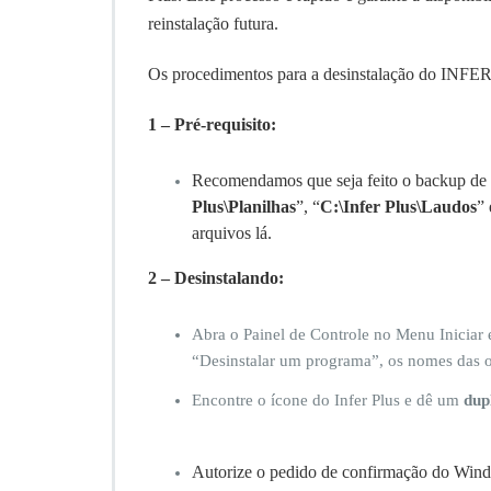
de
reinstalação futura.
do
pr
I
Os procedimentos para a desinstalação do INFER 
Pl
1 – Pré-requisito:
Recomendamos que seja feito o backup de s
Plus\Planilhas
”, “
C:\Infer Plus\Laudos
” 
arquivos lá.
2 – Desinstalando:
Abra o Painel de Controle no Menu Iniciar
“Desinstalar um programa”, os nomes das 
Encontre o ícone do Infer Plus e dê um
dup
Autorize o pedido de confirmação do Wind