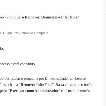
ção “
Sim, quero Remover. Desinstale o Infer Plus
.”
ela. Clique em Remoção Completa.
do.
rocesso estará concluído.
 ou desinstalar o programa por lá, desinstalador também se
” e se chama “
Remover Infer Plus
”. Basta clicar com o botão
opção “
Executar como Administrador
” e efetuar a remoção