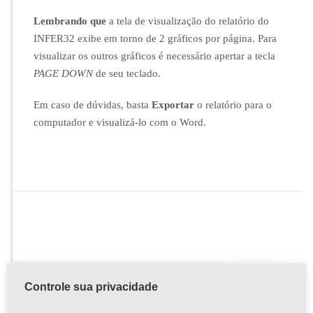
R
3
Lembrando que
a tela de visualização do relatório do
2?
INFER32 exibe em torno de 2 gráficos por página. Para
visualizar os outros gráficos é necessário apertar a tecla
PAGE DOWN
de seu teclado.
Em caso de dúvidas, basta
Exportar
o relatório para o
computador e visualizá-lo com o Word.
Controle sua privacidade
Buscar na página