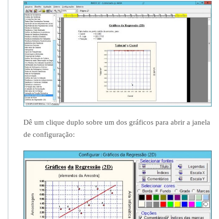
r
i
á
v
e
i
s
q
u
e
i
r
Dê um clique duplo sobre um dos gráficos para abrir a janela
ã
o
de configuração:
a
p
a
r
e
c
e
r