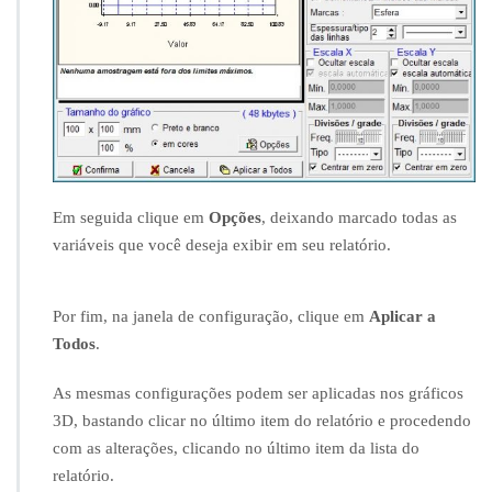
n
o
s
g
r
á
f
i
c
o
Em seguida clique em
Opções
, deixando marcado todas as
s
variáveis que você deseja exibir em seu relatório.
2
D
e
3
Por fim, na janela de configuração, clique em
Aplicar a
D
Todos
.
d
o
As mesmas configurações podem ser aplicadas nos gráficos
I
3D, bastando clicar no último item do relatório e procedendo
N
F
com as alterações, clicando no último item da lista do
E
relatório.