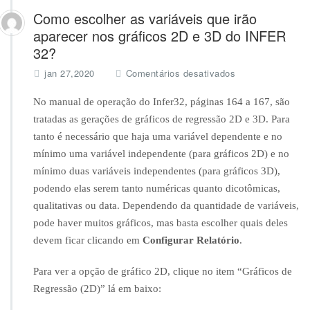
Como escolher as variáveis que irão
aparecer nos gráficos 2D e 3D do INFER
32?
e
jan 27,2020
Comentários desativados
m
C
No manual de operação do Infer32, páginas 164 a 167, são
o
tratadas as gerações de gráficos de regressão 2D e 3D. Para
m
tanto é necessário que haja uma variável dependente e no
o
mínimo uma variável independente (para gráficos 2D) e no
e
s
mínimo duas variáveis independentes (para gráficos 3D),
c
podendo elas serem tanto numéricas quanto dicotômicas,
o
qualitativas ou data. Dependendo da quantidade de variáveis,
l
pode haver muitos gráficos, mas basta escolher quais deles
h
e
devem ficar clicando em
Configurar Relatório
.
r
a
Para ver a opção de gráfico 2D, clique no item “Gráficos de
s
Regressão (2D)” lá em baixo:
v
a