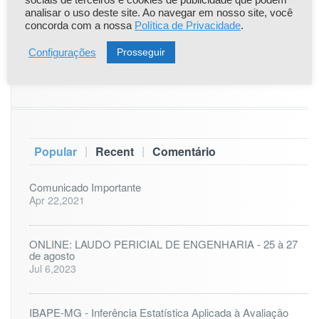
R
sociais de terceiros e cookies de publicidade que podem
24
25
26
27
28
29
30
3
analisar o uso deste site. Ao navegar em nosso site, você
concorda com a nossa
Política de Privacidade
.
2?
31
Prosseguir
Configurações
« nov
|
|
Popular
Recent
Comentário
Comunicado Importante
Apr 22,2021
ONLINE: LAUDO PERICIAL DE ENGENHARIA - 25 à 27
de agosto
Jul 6,2023
IBAPE-MG - Inferência Estatística Aplicada à Avaliação