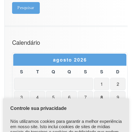
(c
a
r
r
o
s,
m
Calendário
o
t
o
agosto 2026
s,
e
S
T
Q
Q
S
S
D
t
c)
1
2
c
o
m
3
4
5
6
7
8
9
o
I
Controle sua privacidade
10
11
12
13
14
15
16
N
F
Nós utilizamos cookies para garantir a melhor experiência
17
18
19
20
21
22
23
E
em nosso site. Isto inclui cookies de sites de mídias