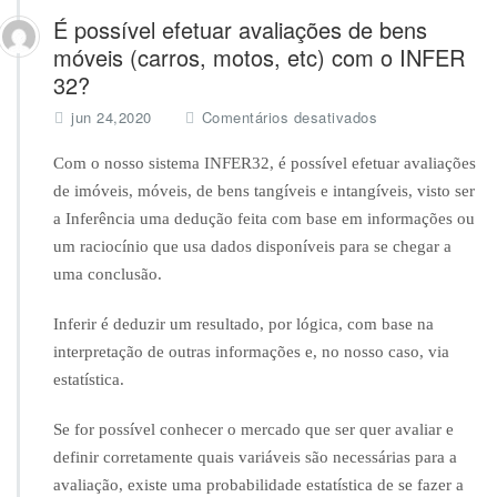
É possível efetuar avaliações de bens
móveis (carros, motos, etc) com o INFER
32?
e
jun 24,2020
Comentários desativados
m
É
Com o nosso sistema INFER32, é possível efetuar avaliações
p
de imóveis, móveis, de bens tangíveis e intangíveis, visto ser
o
a Inferência uma dedução feita com base em informações ou
s
um raciocínio que usa dados disponíveis para se chegar a
s
í
uma conclusão.
v
e
Inferir é deduzir um resultado, por lógica, com base na
l
interpretação de outras informações e, no nosso caso, via
e
estatística.
f
e
t
Se for possível conhecer o mercado que ser quer avaliar e
u
definir corretamente quais variáveis são necessárias para a
a
avaliação, existe uma probabilidade estatística de se fazer a
r