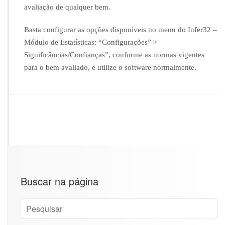
avaliação de qualquer bem.
a
v
a
Basta configurar as opções disponíveis no menu do Infer32 –
l
Módulo de Estatísticas: “Configurações” >
i
Significâncias/Confianças”, conforme as normas vigentes
a
para o bem avaliado, e utilize o software normalmente.
ç
õ
e
s
d
e
b
e
n
s
m
Buscar na página
ó
v
e
i
s