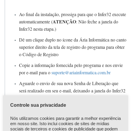
Ao final da instalação, prossiga para que o Infer32 execute
ATENÇÃO
automaticamente (
: Não feche a janela do
Infer32 nesta etapa.)
Dê um clique duplo no ícone da Ária Informática no canto
superior direito da tela de registro do programa para obter
o Código de Registro
Copie a informação fornecida pelo programa e nos envie
por e-mail para o
suporte@ariainformatica.com.br
Aguarde o envio de sua nova Senha de Liberação que
será realizado em seu e-mail, deixando a janela do Infer32
aberta enquanto aguarda.
Controle sua privacidade
OBSERVAÇÃO
McAfee
: Caso o seu anti-vírus seja o
,
efetue também estas configurações:
Nós utilizamos cookies para garantir a melhor experiência
em nosso site. Isto inclui cookies de sites de mídias
https://ariainformatica.com.br/faq/configuracao-do-mcafee-
sociais de terceiros e cookies de publicidade que podem