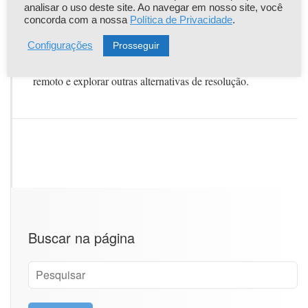
para-o-funcionamento-do-infer32/
analisar o uso deste site. Ao navegar em nosso site, você
concorda com a nossa
Política de Privacidade
.
Se o problema persistir, entre em contato com o nosso
suporte pelo Whatsapp (31) 3295-1798 de segunda à sexta,
Prosseguir
Configurações
das 10 às 17:30 para que possamos agendar um acesso
remoto e explorar outras alternativas de resolução.
Buscar na página