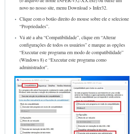
(o arquivo de nome INFER-v32-XX.exe) ou baixe um
e
novo no nosso site, menu Download > Infer32.
r
a
Clique com o botão direito do mouse sobre ele e selecione
ç
“Propriedades”.
ã
o
Vá até a aba “Compatibilidade”, clique em “Alterar
r
configurações de todos os usuários” e marque as opções
e
c
“Executar este programa em modo de compatibilidade”
e
(Windows 8) e “Executar este programa como
b
administrador”.
i
d
a