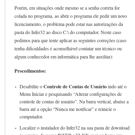
o
Porém, em situações onde mesmo se a senha correta for
I
colada no programa, ao abrir o programa ele pedir um novo
N
F
licenciamento, o problema pode estar nas autorizações da
E
pasta do Infer32 ao disco C:\ do computador. Neste caso
R
pedimos para que tente aplicar as seguintes correções (caso
3
2
tenha dificuldades é aconselhável contatar um técnico ou
c
algum conhecedor em informática para lhe auxiliar):
o
m
Procedimentos:
a
S
e
Controle de Contas de Usuário
Desabilite o
indo até o
n
Menu Iniciar e pesquisando “Alterar configurações de
h
controle de contas de usuário”. Na barra vertical, abaixe a
a
d
barra até a opção “Nunca me notificar” e reinicie o
e
computador.
L
i
Localize o instalador do Infer32 na sua pasta de download
b