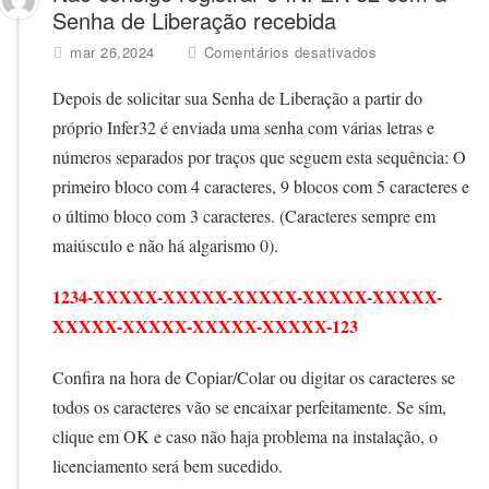
Senha de Liberação recebida
e
mar 26,2024
Comentários desativados
m
N
Depois de solicitar sua Senha de Liberação a partir do
ã
próprio Infer32 é enviada uma senha com várias letras e
o
números separados por traços que seguem esta sequência: O
c
o
primeiro bloco com 4 caracteres, 9 blocos com 5 caracteres e
n
o último bloco com 3 caracteres. (Caracteres sempre em
s
maiúsculo e não há algarismo 0).
i
g
o
1234-XXXXX-XXXXX-XXXXX-XXXXX-XXXXX-
r
XXXXX-XXXXX-XXXXX-XXXXX-123
e
g
Confira na hora de Copiar/Colar ou digitar os caracteres se
i
s
todos os caracteres vão se encaixar perfeitamente. Se sim,
t
clique em OK e caso não haja problema na instalação, o
r
licenciamento será bem sucedido.
a
r