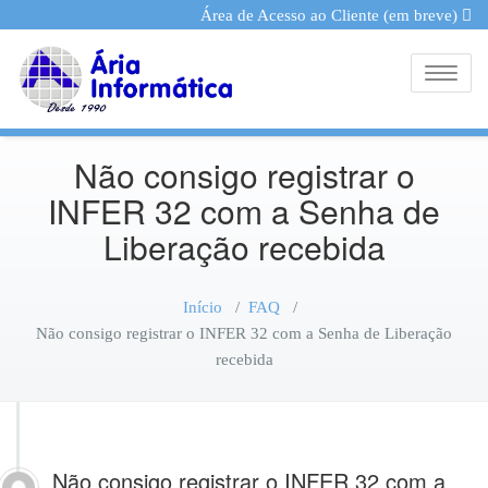
Área de Acesso ao Cliente (em breve)
Toggle
Não consigo registrar o
INFER 32 com a Senha de
Liberação recebida
Início
/
FAQ
/
Não consigo registrar o INFER 32 com a Senha de Liberação
recebida
Não consigo registrar o INFER 32 com a