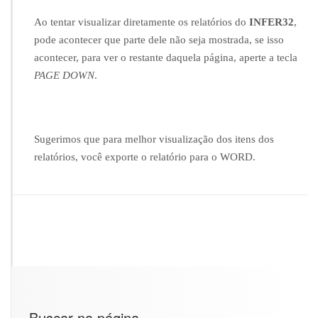
m
O
Ao tentar visualizar diretamente os relatórios do
INFER32
,
R
pode acontecer que parte dele não seja mostrada, se isso
e
acontecer, para ver o restante daquela página, aperte a tecla
l
PAGE DOWN
.
a
t
ó
r
i
Sugerimos que para melhor visualização dos itens dos
o
relatórios, você exporte o relatório para o WORD.
d
o
I
N
F
E
R
3
2
n
ã
Buscar na página