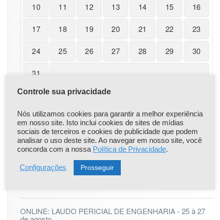
10
11
12
13
14
15
16
17
18
19
20
21
22
23
24
25
26
27
28
29
30
31
« nov
Controle sua privacidade
Nós utilizamos cookies para garantir a melhor experiência
em nosso site. Isto inclui cookies de sites de mídias
sociais de terceiros e cookies de publicidade que podem
analisar o uso deste site. Ao navegar em nosso site, você
|
|
Popular
Recent
Comentário
concorda com a nossa
Política de Privacidade
.
Prosseguir
Configurações
Comunicado Importante
Apr 22,2021
ONLINE: LAUDO PERICIAL DE ENGENHARIA - 25 à 27
de agosto