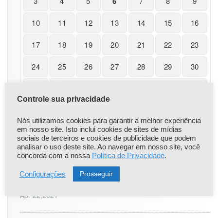
3
4
5
6
7
8
9
m
e
10
11
12
13
14
15
16
n
t
o
17
18
19
20
21
22
23
d
o
24
25
26
27
28
29
30
I
N
31
F
Controle sua privacidade
E
« nov
R
P
Nós utilizamos cookies para garantir a melhor experiência
em nosso site. Isto inclui cookies de sites de mídias
l
sociais de terceiros e cookies de publicidade que podem
u
analisar o uso deste site. Ao navegar em nosso site, você
s?
concorda com a nossa
Política de Privacidade
.
|
|
Popular
Recent
Comentário
Prosseguir
Configurações
Comunicado Importante
Apr 22,2021