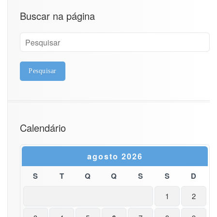
s
Buscar na página
d
e
s
i
s
t
e
m
a
p
a
r
Calendário
a
f
u
agosto 2026
n
c
S
T
Q
Q
S
S
D
i
o
1
2
n
a