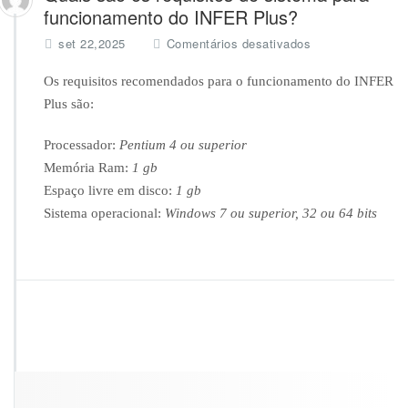
funcionamento do INFER Plus?
e
set 22,2025
Comentários desativados
m
Q
Os requisitos recomendados para o funcionamento do INFER
u
Plus são:
a
i
Processador:
Pentium 4 ou superior
s
Memória Ram:
1 gb
s
ã
Espaço livre em disco:
1 gb
o
Sistema operacional:
Windows 7 ou superior, 32 ou 64 bits
o
s
r
e
q
u
i
s
i
t
o